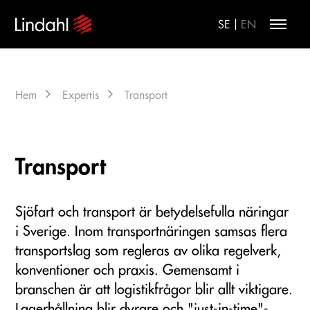
|
SE
EN
Hem
Expertis
Transport
Transport
Sjöfart och transport är betydelsefulla näringar
i Sverige. Inom transportnäringen samsas flera
transportslag som regleras av olika regelverk,
konventioner och praxis. Gemensamt i
branschen är att logistikfrågor blir allt viktigare.
Lagerhållning blir dyrare och "just-in-time"-