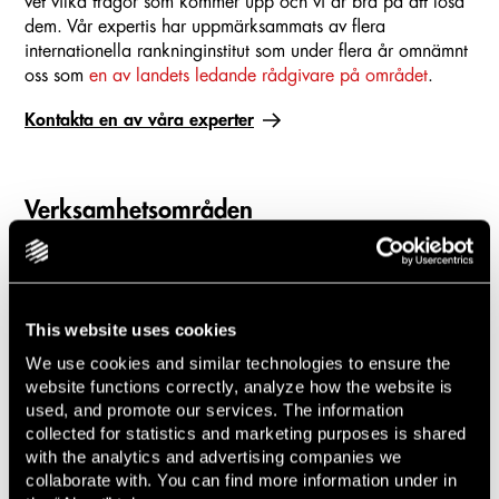
vet vilka frågor som kommer upp och vi är bra på att lösa
dem. Vår expertis har uppmärksammats av flera
internationella rankninginstitut som under flera år omnämnt
oss som
en av landets ledande rådgivare på området
.
Kontakta en av våra experter
Verksamhetsområden
Lindahl är en fullservicebyrå med ett heltäckande
erbjudande inom affärsjuridikens alla områden.
Med lång erfarenhet, hög kompetens och stort
This website uses cookies
engagemang är vårt mål att skapa affärsnytta och göra
We use cookies and similar technologies to ensure the
skillnad för våra klienter, oavsett vilken bransch eller
website functions correctly, analyze how the website is
rättsområde det handlar om. Utforska Lindahls samtliga
used, and promote our services. The information
verksamhetsområden.
collected for statistics and marketing purposes is shared
with the analytics and advertising companies we
collaborate with. You can find more information under in
AI
Energi
Slideshow items