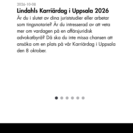
2026-10-08
Lindahls Karriärdag i Uppsala 2026
Är du i slutet av dina juriststudier eller arbetar
som tingsnotarie? Är du intresserad av att veta
mer om vardagen på en affärsjuridisk
advokatbyrå? Då ska du inte missa chansen att
ansöka om en plats på vår Karriärdag i Uppsala
den 8 oktober.
1
2
3
4
5
6
Carousel items