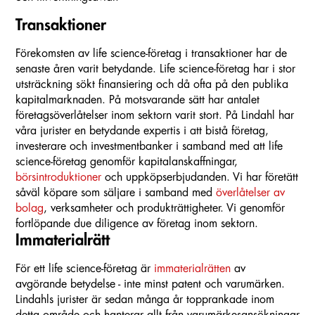
Transaktioner
Förekomsten av life science-företag i transaktioner har de
senaste åren varit betydande. Life science-företag har i stor
utsträckning sökt finansiering och då ofta på den publika
kapitalmarknaden. På motsvarande sätt har antalet
företagsöverlåtelser inom sektorn varit stort. På Lindahl har
våra jurister en betydande expertis i att bistå företag,
investerare och investmentbanker i samband med att life
science-företag genomför kapitalanskaffningar,
börsintroduktioner
och uppköpserbjudanden. Vi har företätt
såväl köpare som säljare i samband med
överlåtelser av
bolag
, verksamheter och produkträttigheter. Vi genomför
fortlöpande due diligence av företag inom sektorn.
Immaterialrätt
För ett life science-företag är
immaterialrätten
av
avgörande betydelse - inte minst patent och varumärken.
Lindahls jurister är sedan många år topprankade inom
detta område och hanterar allt från varumärkesansökningar