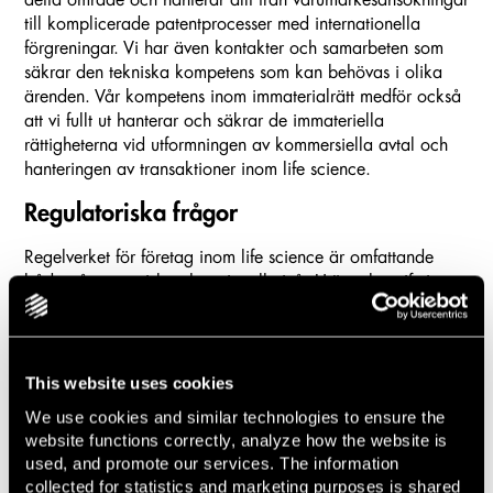
till komplicerade patentprocesser med internationella
förgreningar. Vi har även kontakter och samarbeten som
säkrar den tekniska kompetens som kan behövas i olika
ärenden. Vår kompetens inom immaterialrätt medför också
att vi fullt ut hanterar och säkrar de immateriella
rättigheterna vid utformningen av kommersiella avtal och
hanteringen av transaktioner inom life science.
Regulatoriska frågor
Regelverket för företag inom life science är omfattande
både på europeisk och nationell nivå. Utöver lagstiftning
måste företag även följa myndigheters föreskrifter och
regler som framtagits av branschorganisationer såsom
exempelvis Läkemedelsindustriföreningen. Frågorna som
uppstår nu kan ha klara kopplingar till marknadsföring,
This website uses cookies
konkurrensrätt
och
offentlig upphandling
. Lindahl bistår
We use cookies and similar technologies to ensure the
med erfaren rådgivning inom alla dessa områden. Vi
website functions correctly, analyze how the website is
biträder klienter med att erhålla och vidmakthålla de
used, and promote our services. The information
tillstånd och godkännanden som verksamheten behöver. Vi
collected for statistics and marketing purposes is shared