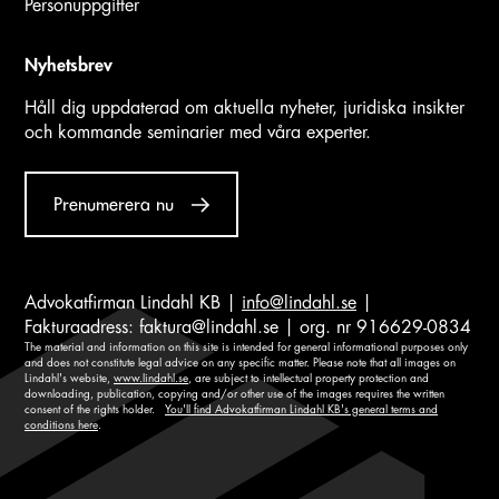
Personuppgifter
Nyhetsbrev
Håll dig uppdaterad om aktuella nyheter, juridiska insikter
och kommande seminarier med våra experter.
Prenumerera nu
Advokatfirman Lindahl KB |
info@lindahl.se
|
Fakturaadress:
faktura@lindahl.se
| org. nr 916629-0834
The material and information on this site is intended for general informational purposes only
and does not constitute legal advice on any specific matter. Please note that all images on
Lindahl's website,
www.lindahl.se
, are subject to intellectual property protection and
downloading, publication, copying and/or other use of the images requires the written
consent of the rights holder.
You'll find Advokatfirman Lindahl KB's general terms and
conditions here
.