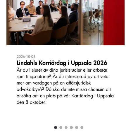
2026-10-08
Lindahls Karriärdag i Uppsala 2026
Är du i slutet av dina juriststudier eller arbetar
som tingsnotarie? Är du intresserad av att veta
mer om vardagen på en affärsjuridisk
advokatbyrå? Då ska du inte missa chansen att
ansöka om en plats på vår Karriärdag i Uppsala
den 8 oktober.
1
2
3
4
5
6