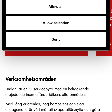
Allow all
Lindahl rådgivare till Dicot
Fo
Pharma i
sk
Allow selection
företrädesemission om
fö
cirka 231 MSEK
mö
fo
Deny
Läs mer
Lä
Verksamhetsområden
Lindahl är en fullservicebyrå med ett heltäckande
erbjudande inom affärsjuridikens alla områden.
Med lång erfarenhet, hög kompetens och stort
engagemang är vårt mål att skapa affärsnytta och göra