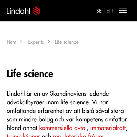
|
SE
EN
Hem
Expertis
Life science
Life science
Lindahl är en av Skandinaviens ledande
advokatbyråer inom life science. Vi har
omfattande erfarenhet av att bistå såväl stora
som mindre bolag och vår kompetens omfattar
bland annat
kommersiella avtal
,
immaterialrätt
,
transaktioner
och
regulatoriska frågor
.