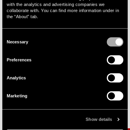
biträder även inom regulatoriska tvister. Vår erfarenhet och
with the analytics and advertising companies we
expertis inom det regulatoriska området stärks av att vi ofta
collaborate with. You can find more information under in
även biträder klienter i angränsande branscher såsom
the “About” tab.
livsmedel och kosmetika.
Consent
Kontakta en av våra experter
Necessary
Selection
Preferences
Analytics
Marketing
Relaterat
Carousel items
Show details