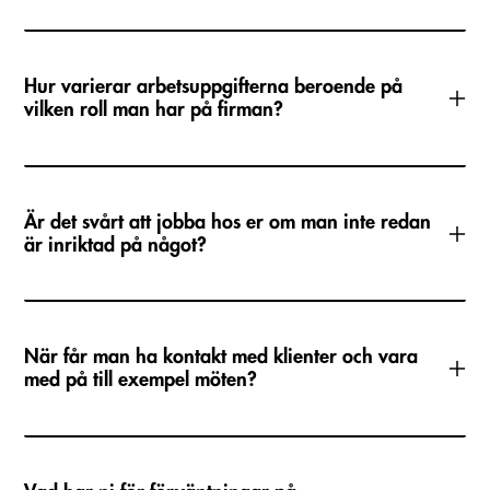
Hur varierar arbetsuppgifterna beroende på
vilken roll man har på firman?
Det är framför allt två saker som gör att arbetsuppgifterna
varierar, vilket rättsområde man arbetar inom och hur
men i verkligheten är det ofta som samma
Är det svårt att jobba hos er om man inte redan
länge man har arbetat. När du har jobbat ett par år har du
frågeställning återkommer från klienterna.
är inriktad på något?
oftare rollen som projektledare och handleder då yngre
kollegor.
Nej, absolut inte!
När får man ha kontakt med klienter och vara
med på till exempel möten?
På Lindahl strävar vi alltid efter tidig klientkontakt och att
du ska få vara med och göra skillnad från start. Med det