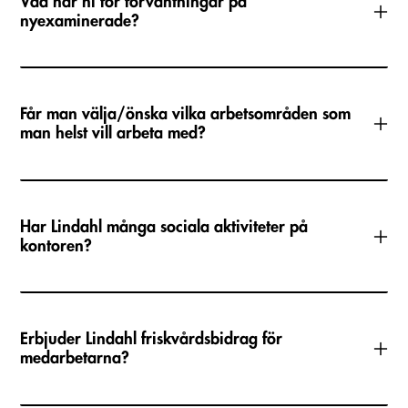
Vad har ni för förväntningar på
sagt kan det variera lite mellan olika arbetsgrupper vad
nyexaminerade?
man får för arbetsuppgifter den första tiden som
nyexaminerad jurist.
Får man välja/önska vilka arbetsområden som
man helst vill arbeta med?
Har Lindahl många sociala aktiviteter på
kontoren?
Erbjuder Lindahl friskvårdsbidrag för
medarbetarna?