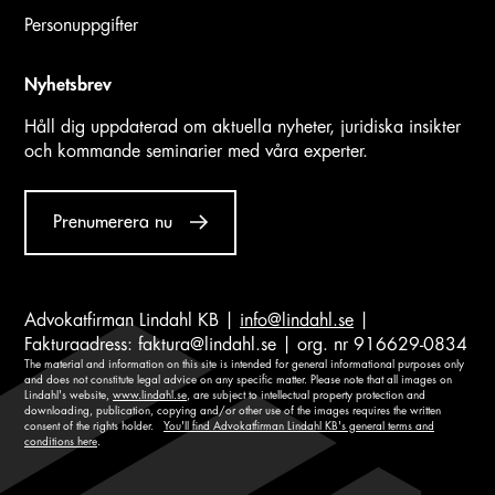
Personuppgifter
Nyhetsbrev
Håll dig uppdaterad om aktuella nyheter, juridiska insikter
och kommande seminarier med våra experter.
Prenumerera nu
Advokatfirman Lindahl KB |
info@lindahl.se
|
Fakturaadress:
faktura@lindahl.se
| org. nr 916629-0834
The material and information on this site is intended for general informational purposes only
and does not constitute legal advice on any specific matter. Please note that all images on
Lindahl's website,
www.lindahl.se
, are subject to intellectual property protection and
downloading, publication, copying and/or other use of the images requires the written
consent of the rights holder.
You'll find Advokatfirman Lindahl KB's general terms and
conditions here
.