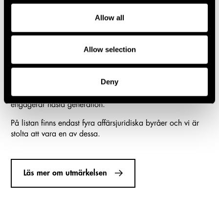
Allow all
Allow selection
Lindahl utses till Karriärföretag 2026
Lindahl har utsetts till ett av Sveriges Karriärföretag 2026 –
Deny
en utmärkelse som årligen delas ut till arbetsgivare som
erbjuder särskilt goda karriärmöjligheter och inspirerar och
engagerar nästa generation.
På listan finns endast fyra affärsjuridiska byråer och vi är
stolta att vara en av dessa.
Läs mer om utmärkelsen