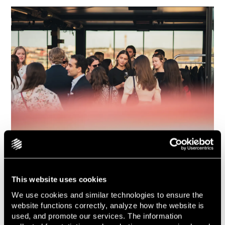
Business Law Community
Gå med i Lindahls nätverk för studenter och unga jurister!
This website uses cookies
Business Law Community är nätverket för dig som är
nyfiken på affärsjuridiken, oavsett om du är juriststudent
We use cookies and similar technologies to ensure the
eller nyligen inlett din karriär.
website functions correctly, analyze how the website is
used, and promote our services. The information
Som medlem i nätverket får du ta del av vårt nyhetsbrev,