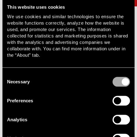
This website uses cookies
We use cookies and similar technologies to ensure the
website functions correctly, analyze how the website is
used, and promote our services. The information
Verksamhetsområden
collected for statistics and marketing purposes is shared
with the analytics and advertising companies we
Lindahl är en fullservicebyrå med ett heltäckande
collaborate with. You can find more information under in
erbjudande inom affärsjuridikens alla områden.
the “About” tab.
Med lång erfarenhet, hög kompetens och stort
engagemang är vårt mål att skapa affärsnytta och göra
Consent
skillnad för våra klienter, oavsett vilken bransch eller
Necessary
Selection
rättsområde det handlar om. Utforska Lindahls samtliga
verksamhetsområden.
Preferences
AI
Energi
Slideshow items
Analytics
Aktiemarknadsrätt
Entreprenadrätt