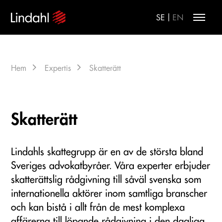
|
SE
EN
Hem
Expertis
Skatterätt
Skatterätt
Lindahls skattegrupp är en av de största bland
Sveriges advokatbyråer. Våra experter erbjuder
skatterättslig rådgivning till såväl svenska som
internationella aktörer inom samtliga branscher
och kan bistå i allt från de mest komplexa
affärerna till löpande rådgivning i den dagliga