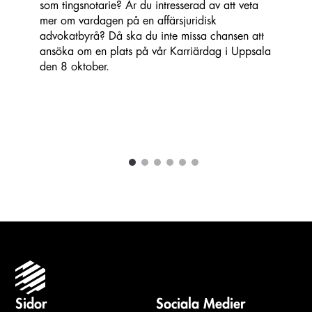
som tingsnotarie? Är du intresserad av att veta
mer om vardagen på en affärsjuridisk
advokatbyrå? Då ska du inte missa chansen att
ansöka om en plats på vår Karriärdag i Uppsala
den 8 oktober.
1
2
3
4
5
6
Carousel items
Sidor
Sociala Medier