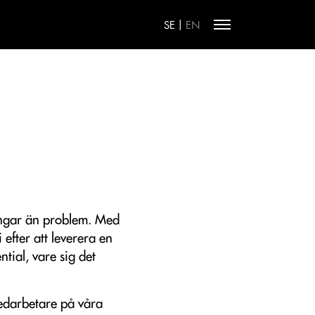
|
SE
EN
ningar än problem. Med
efter att leverera en
ntial, vare sig det
medarbetare på våra