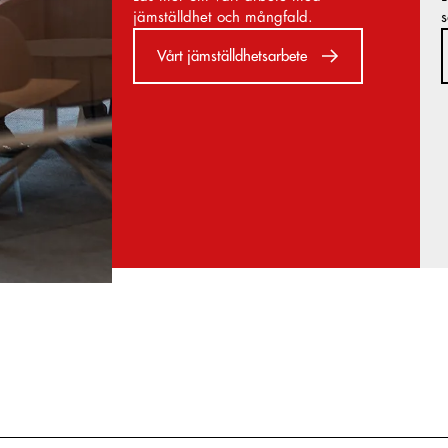
jämställdhet och mångfald.
s
Vårt jämställdhetsarbete