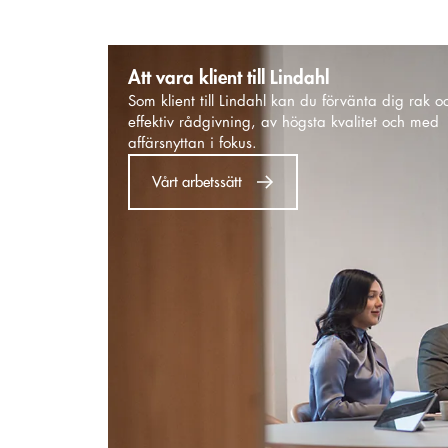
Att vara klient till Lindahl
Som klient till Lindahl kan du förvänta dig rak o
effektiv rådgivning, av högsta kvalitet och med
affärsnyttan i fokus.
Vårt arbetssätt