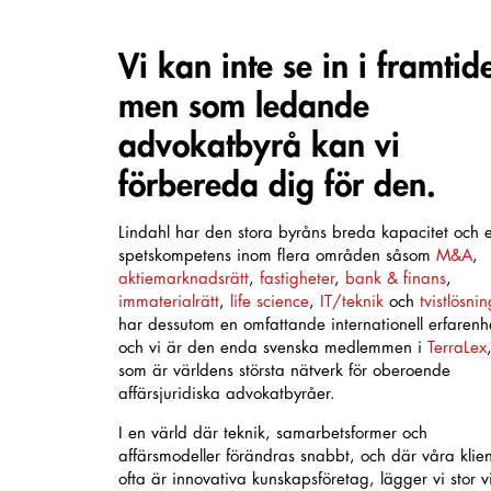
Vi kan inte se in i framtid
men som ledande
advokatbyrå kan vi
förbereda dig för den.
Lindahl har den stora byråns breda kapacitet och 
spetskompetens inom flera områden såsom
M&A
,
aktiemarknadsrätt
,
fastigheter
,
bank & finans
,
immaterialrätt
,
life science
,
IT/teknik
och
tvistlösnin
har dessutom en omfattande internationell erfarenh
och vi är den enda svenska medlemmen i
TerraLex
som är världens största nätverk för oberoende
affärsjuridiska advokatbyråer.
I en värld där teknik, samarbetsformer och
affärsmodeller förändras snabbt, och där våra klien
ofta är innovativa kunskapsföretag, lägger vi stor vi