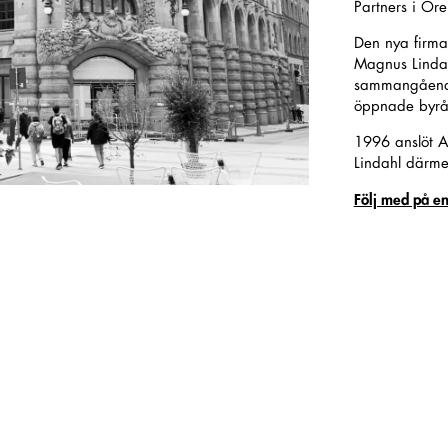
Partners i Ör
Den nya firma
Magnus Lindah
sammangående b
öppnade byr
1996 anslöt A
Lindahl därme
Följ med på en