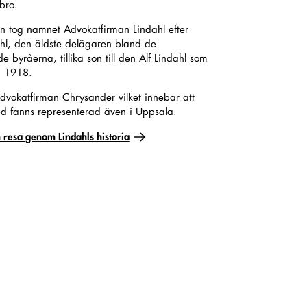
ebro.
n tog namnet Advokatfirman Lindahl efter
l, den äldste delägaren bland de
yråerna, tillika son till den Alf Lindahl som
å 1918.
dvokatfirman Chrysander vilket innebar att
d fanns representerad även i Uppsala.
 resa genom Lindahls historia