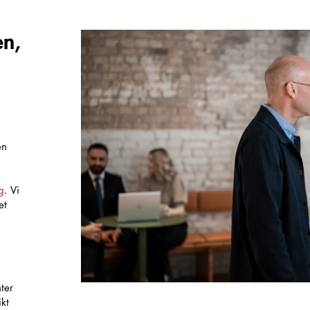
en,
en
g
. Vi
et
,
ter
kt