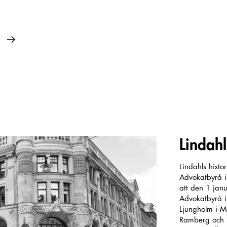
Lindahl
Lindahls histo
Advokatbyrå i
att den 1 ja
Advokatbyrå i
Ljungholm i M
Ramberg och S