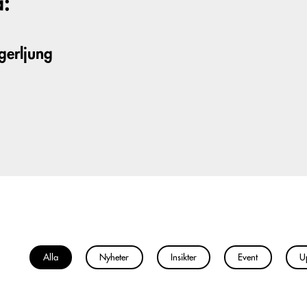
a:
gerljung
Alla
Nyheter
Insikter
Event
U