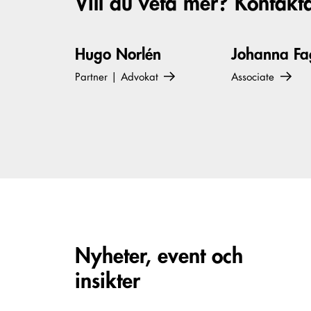
Vill du veta mer? Kontakt
Hugo Norlén
Johanna Fa
Partner | Advokat
Associate
Carousel items
Nyheter, event och
insikter