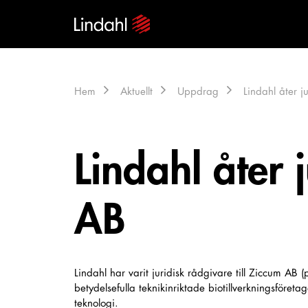
Hem
Aktuellt
Uppdrag
Lindahl åter j
Lindahl åter 
AB
Lindahl har varit juridisk rådgivare till Ziccum A
betydelsefulla teknikinriktade biotillverkningsför
teknologi.