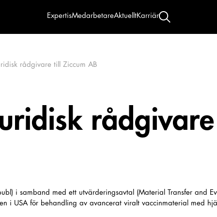
Expertis
Medarbetare
Aktuellt
Karriär
uridisk rådgivare till Ziccum AB
juridisk rådgivare 
B (publ) i samband med ett utvärderingsavtal (Material Transfer and 
etagen i USA för behandling av avancerat viralt vaccinmaterial med