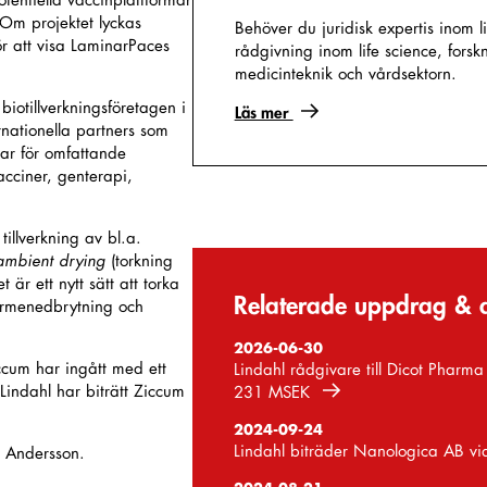
otentiella vaccinplattformar
 Om projektet lyckas
Behöver du juridisk expertis inom li
r att visa LaminarPaces
rådgivning inom life science, forsk
medicinteknik och vårdsektorn.
biotillverkningsföretagen i
Läs mer
rnationella partners som
gar för omfattande
cciner, genterapi,
illverkning av bl.a.
ambient drying
(torkning
 är ett nytt sätt att torka
Relaterade uppdrag & a
ärmenedbrytning och
2026-06-30
iccum har ingått med ett
Lindahl rådgivare till Dicot Pharma
Lindahl har biträtt Ziccum
231 MSEK
2024-09-24
Lindahl biträder Nanologica AB vi
 Andersson.