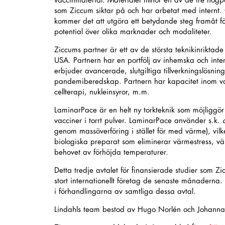
vaccinmaterial. Materialet tillhör en av de tre högp
som Ziccum siktar på och har arbetat med internt.
kommer det att utgöra ett betydande steg framåt fö
potential över olika marknader och modaliteter.
Ziccums partner är ett av de största teknikinriktade 
USA. Partnern har en portfölj av inhemska och inte
erbjuder avancerade, slutgiltiga tillverkningslösnin
pandemiberedskap. Partnern har kapacitet inom va
cellterapi, nukleinsyror, m.m.
LaminarPace är en helt ny torkteknik som möjliggör t
vacciner i torrt pulver. LaminarPace använder s.k.
genom massöverföring i stället för med värme), vilket
biologiska preparat som eliminerar värmestress, v
behovet av förhöjda temperaturer.
Detta tredje avtalet för finansierade studier som Z
stort internationellt företag de senaste månaderna. 
i förhandlingarna av samtliga dessa avtal.
Lindahls team bestod av Hugo Norlén och Johanna