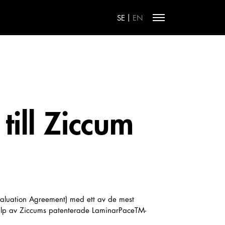
|
SE
EN
till Ziccum
Evaluation Agreement) med ett av de mest
 hjälp av Ziccums patenterade LaminarPaceTM-