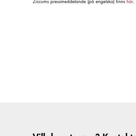
Ziccums pressmeddelande (på engelska) finns
här
.