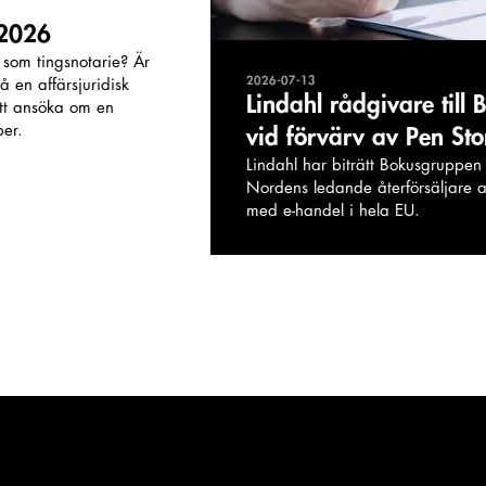
 2026
ar som tingsnotarie? Är
2026-07-13
 en affärsjuridisk
Lindahl rådgivare till
tt ansöka om en
ber.
vid förvärv av Pen St
Lindahl har biträtt Bokusgruppen 
Nordens ledande återförsäljare a
med e-handel i hela EU.