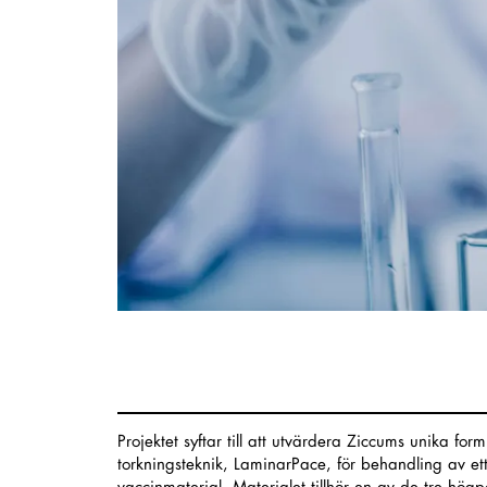
Projektet syftar till att utvärdera Ziccums unika for
torkningsteknik, LaminarPace, för behandling av ett