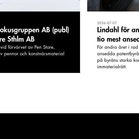
2026-07-07
 Bokusgruppen AB (publ)
Lindahl för a
ore Sthlm AB
tio mest anse
vid förvärvet av Pen Store,
För andra året i rad
v pennor och konstnärsmaterial
ansedda patentbyråe
på byråns starka k
immaterialrätt.