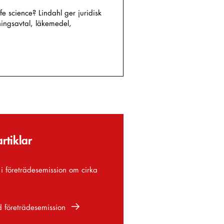
fe science? Lindahl ger juridisk
ningsavtal, läkemedel,
rtiklar
 i företrädesemission om cirka
d företrädesemission