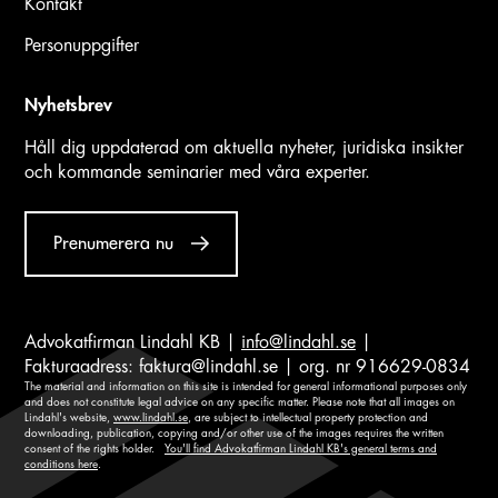
Kontakt
Personuppgifter
Nyhetsbrev
Håll dig uppdaterad om aktuella nyheter, juridiska insikter
och kommande seminarier med våra experter.
Prenumerera nu
Advokatfirman Lindahl KB |
info@lindahl.se
|
Fakturaadress:
faktura@lindahl.se
| org. nr 916629-0834
The material and information on this site is intended for general informational purposes only
and does not constitute legal advice on any specific matter. Please note that all images on
Lindahl's website,
www.lindahl.se
, are subject to intellectual property protection and
downloading, publication, copying and/or other use of the images requires the written
consent of the rights holder.
You'll find Advokatfirman Lindahl KB's general terms and
conditions here
.