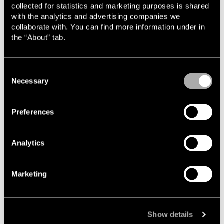
collected for statistics and marketing purposes is shared
with the analytics and advertising companies we
collaborate with. You can find more information under in
the “About” tab.
Relaterade uppdrag & artiklar
Consent
Necessary
Selection
2026-06-30
Lindahl rådgivare till Disruptive Pharma i
Preferences
samband med omvänt förvärv
2026-06-23
Lindahl rådgivare till Medivir i riktad
Analytics
nyemission om cirka 140 MSEK
2026-06-05
Marketing
Lindahl rådgivare till Aira vid notering på
Nasdaq First North Growth Market
2026-02-24
Show details
Lindahl rådgivare till Medivir i riktad