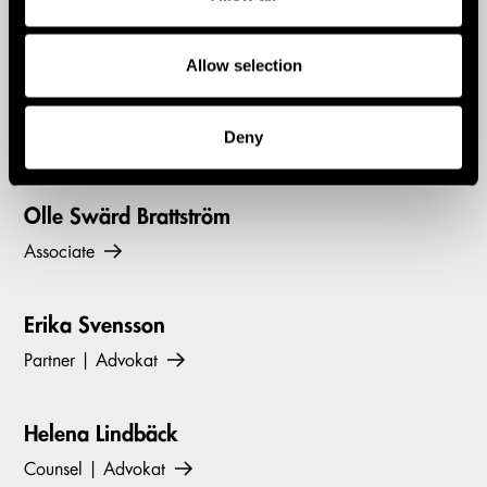
Vill du veta mer? Kontakta:
Allow selection
Mårten Steen
Deny
Partner | Chairman of the Board
Olle Swärd Brattström
Associate
Erika Svensson
Partner | Advokat
Helena Lindbäck
Counsel | Advokat