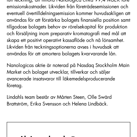
full teckning, att tillföra Nanologica cirka 99,4 MSEK före
emissionskostnader. Likviden från företrädesemissionen och
eventuell övertilldelningsemission kommer huvudsakligen att
användas för att förstärka bolagets finansiella position samt
tillgodose bolagets behov av rörelsekapital för produktion
och försäljning inom preparativ kromatografi med mål att
skapa ett positivt operativt kassaflöde och nå lönsamhet.
Likviden från teckningsoptionerna avses i huvudsak att
användas för att amortera bolagets kvarvarande lån.
Nanologicas aktie är noterad på Nasdaq Stockholm Main
Market och bolaget utvecklar, tillverkar och säljer
avancerade insatsvaror till läkemedelsproducerande
företag.
Lindahls team består av Mårten Steen, Olle Swärd
Brattström, Erika Svensson och Helena Lindbäck.