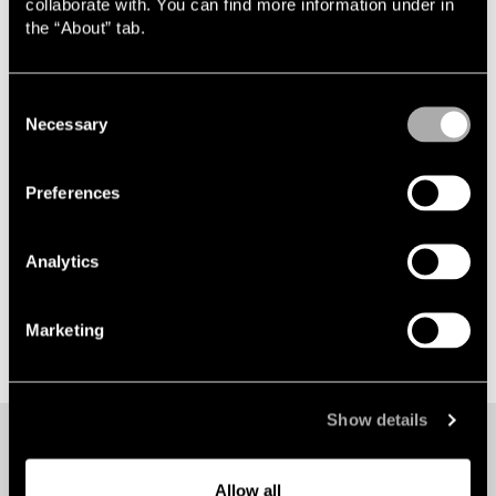
collaborate with. You can find more information under in
Lindahl biträder Concentric i samband med
the “About” tab.
Circle BidCos offentliga uppköpserbjudande
2024-08-26
Consent
Lindahl rådgivare till Millicom vid
Necessary
Selection
uppköpserbjudandet från Atlas Luxco
Preferences
Analytics
Marketing
Show details
Allow all