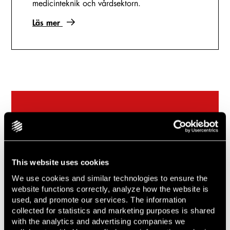
medicinteknik och vårdsektorn.
Läs mer
Relaterade uppdrag & artiklar
2026-06-30
Lindahl rådgivare till Dicot Pharma i
This website uses cookies
företrädesemission om cirka 231 MSEK
We use cookies and similar technologies to ensure the
2024-09-23
website functions correctly, analyze how the website is
Advokatfirman Lindahl har biträtt K2A Knaust
used, and promote our services. The information
& Andersson Fastigheter AB
collected for statistics and marketing purposes is shared
with the analytics and advertising companies we
2024-08-29