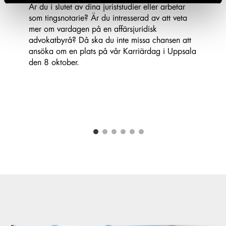
Är du i slutet av dina juriststudier eller arbetar
som tingsnotarie? Är du intresserad av att veta
mer om vardagen på en affärsjuridisk
advokatbyrå? Då ska du inte missa chansen att
ansöka om en plats på vår Karriärdag i Uppsala
den 8 oktober.
1
2
3
4
5
6
Carousel items