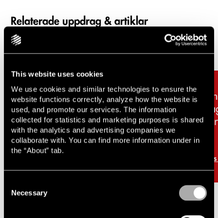
Relaterade uppdrag & artiklar
Carousel items
This website uses cookies
We use cookies and similar technologies to ensure the
Lindahl rådgivare till Dicot
Li
website functions correctly, analyze how the website is
Pharma i
Fa
used, and promote our services. The information
collected for statistics and marketing purposes is shared
företrädesemission om
fö
with the analytics and advertising companies we
cirka 231 MSEK
ak
collaborate with. You can find more information under in
En
the “About” tab.
Läs mer
Lä
Consent
Necessary
Selection