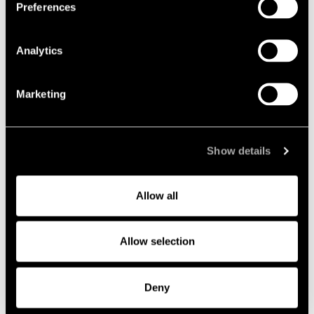
Preferences
Analytics
Nyheter, event och insikter
Marketing
Event
Show details
Allow all
Allow selection
Deny
2026-10-08
Lindahls Karriärdag i Uppsala 2026