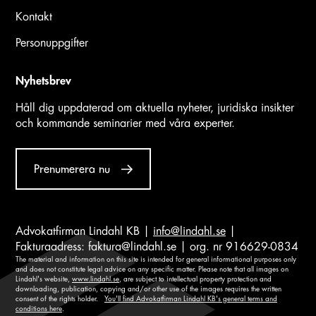
Kontakt
Personuppgifter
Nyhetsbrev
Håll dig uppdaterad om aktuella nyheter, juridiska insikter
och kommande seminarier med våra experter.
Prenumerera nu
Advokatfirman Lindahl KB |
info@lindahl.se
|
Fakturaadress:
faktura@lindahl.se
| org. nr 916629-0834
The material and information on this site is intended for general informational purposes only
and does not constitute legal advice on any specific matter. Please note that all images on
Lindahl's website,
www.lindahl.se
, are subject to intellectual property protection and
downloading, publication, copying and/or other use of the images requires the written
consent of the rights holder.
You'll find Advokatfirman Lindahl KB's general terms and
conditions here
.