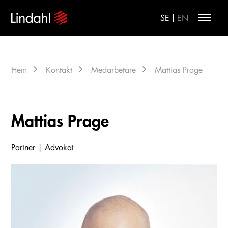
|
SE
EN
Hem
Kontakt
Medarbetare
Mattias Prage
Mattias Prage
Partner | Advokat