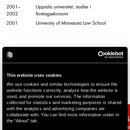
2001–
Uppsala universitet, studier i
2002
företagsekonomi
2001
University of Minnesota Law School
Relaterade uppdrag & artiklar
Carousel items
This website uses cookies
We use cookies and similar technologies to ensure the
website functions correctly, analyze how the website is
used, and promote our services. The information
collected for statistics and marketing purposes is shared
with the analytics and advertising companies we
collaborate with. You can find more information under in
Lindahl stärker den
Olo
the “About” tab.
strategiska styrningen inom
ve