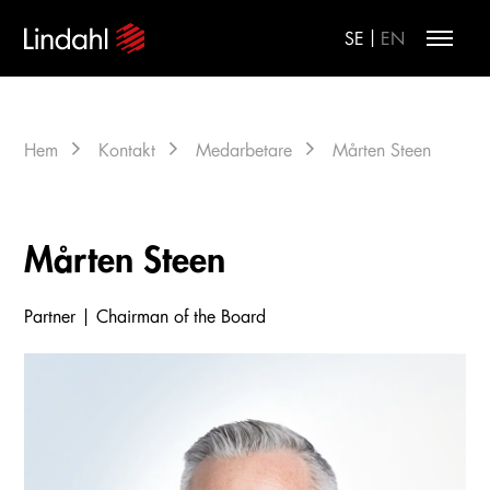
|
SE
EN
Hem
Kontakt
Medarbetare
Mårten Steen
Mårten Steen
Partner | Chairman of the Board