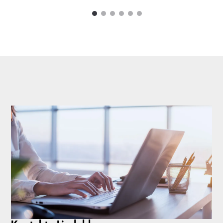
1
2
3
4
5
6
Carousel items