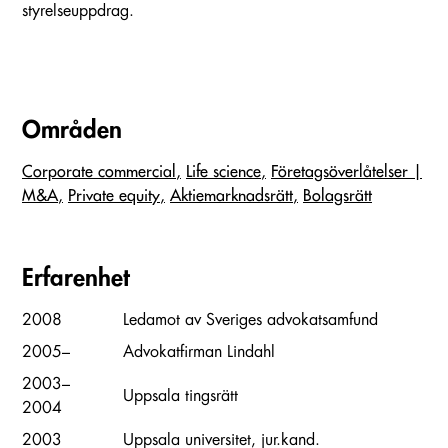
styrelseuppdrag.
Områden
Corporate commercial
Life science
Företags­överlåtelser |
M&A
Private equity
Aktiemarknadsrätt
Bolagsrätt
Erfarenhet
2008
Ledamot av Sveriges advokatsamfund
2005–
Advokatfirman Lindahl
2003–
Uppsala tingsrätt
2004
2003
Uppsala universitet, jur.kand.