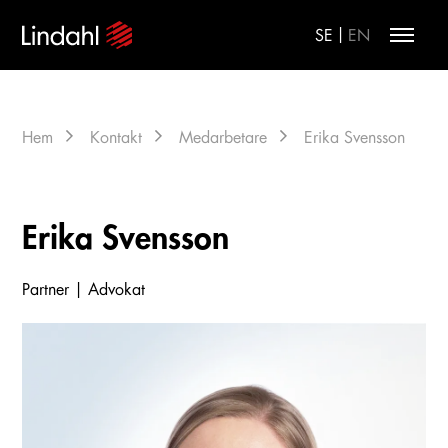
|
SE
EN
Hem
Kontakt
Medarbetare
Erika Svensson
Erika Svensson
Partner | Advokat