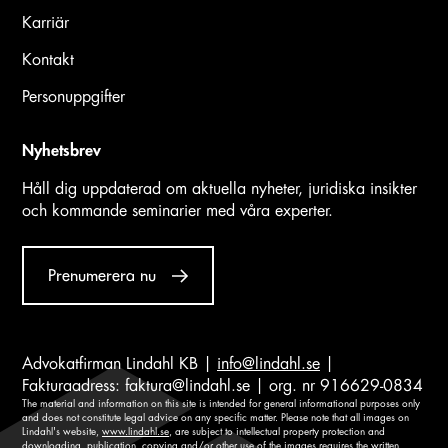
Karriär
Kontakt
Personuppgifter
Nyhetsbrev
Håll dig uppdaterad om aktuella nyheter, juridiska insikter
och kommande seminarier med våra experter.
Prenumerera nu
Advokatfirman Lindahl KB |
info@lindahl.se
|
Fakturaadress:
faktura@lindahl.se
| org. nr 916629-0834
The material and information on this site is intended for general informational purposes only
and does not constitute legal advice on any specific matter. Please note that all images on
Lindahl's website,
www.lindahl.se
, are subject to intellectual property protection and
downloading, publication, copying and/or other use of the images requires the written