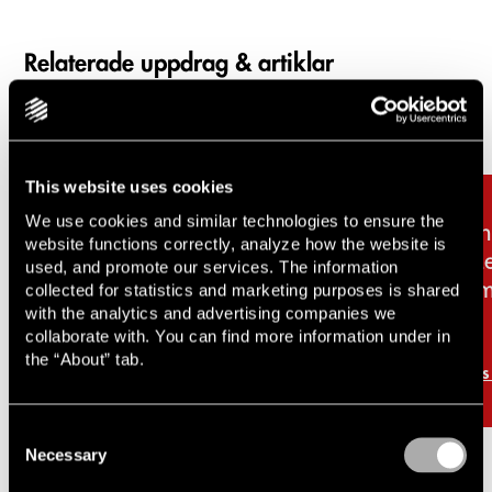
Relaterade uppdrag & artiklar
Carousel items
This website uses cookies
We use cookies and similar technologies to ensure the
Lindahl rådgivare till
Li
website functions correctly, analyze how the website is
Disruptive Pharma i
Me
used, and promote our services. The information
samband med omvänt
om
collected for statistics and marketing purposes is shared
with the analytics and advertising companies we
förvärv
collaborate with. You can find more information under in
the “About” tab.
Läs mer
Lä
Consent
Necessary
Selection