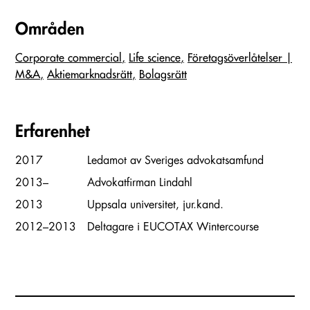
Områden
Corporate commercial
Life science
Företags­överlåtelser |
M&A
Aktiemarknadsrätt
Bolagsrätt
Erfarenhet
2017
Ledamot av Sveriges advokatsamfund
2013–
Advokatfirman Lindahl
2013
Uppsala universitet, jur.kand.
2012–2013
Deltagare i EUCOTAX Wintercourse