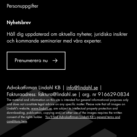
Personuppgifter
Nyhetsbrev
Håll dig uppdaterad om aktuella nyheter, juridiska insikter
och kommande seminarier med våra experter.
Prenumerera nu
Advokatfirman Lindahl KB |
info@lindahl.se
|
Fakturaadress:
faktura@lindahl.se
| org. nr 916629-0834
The material and information on this site is intended for general informational purposes only
and does not constitute legal advice on any specific matter. Please note that all images on
Lindahl's website,
www.lindahl.se
, are subject to intellectual property protection and
downloading, publication, copying and/or other use of the images requires the written
consent of the rights holder.
You'll find Advokatfirman Lindahl KB's general terms and
conditions here
.