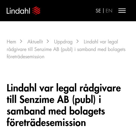
|
SE
EN
Hem
Aktuellt
Uppdrag
Lindahl var legal
rådgivare till Senzime AB (publ) i samband med bolagets
företrädesemission
Lindahl var legal rådgivare
till Senzime AB (publ) i
samband med bolagets
företrädesemission