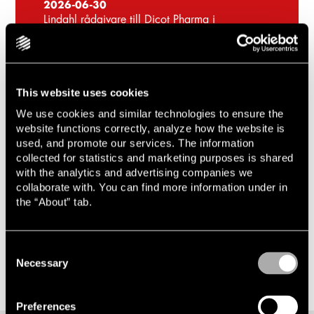
2026-06-30
Lindahl rådgivare till Dicot Pharma i
företrädesemission om cirka 231 MSEK
2026-06-23
Lindahl rådgivare till Medivir i riktad
nyemission om cirka 140 MSEK
This website uses cookies
We use cookies and similar technologies to ensure the
2026-06-05
website functions correctly, analyze how the website is
Lindahl rådgivare till Aira vid notering på
used, and promote our services. The information
Nasdaq First North Growth Market
collected for statistics and marketing purposes is shared
with the analytics and advertising companies we
collaborate with. You can find more information under in
the “About” tab.
Consent
Necessary
Selection
Preferences