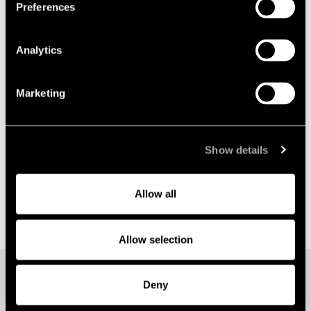
Lindahl rådgivare till AirForestry AB i samband
Preferences
med kapitalanskaffning om cirka 100 MSEK
Analytics
2024-10-02
Lindahl rådgivare till Combient i försäljningen
av AI-laboratoriet Silo AI till AMD
Marketing
Show details
Allow all
Allow selection
Deny