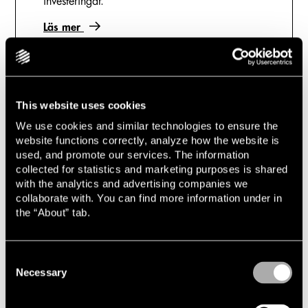
investeringar.
Läs mer
This website uses cookies
We use cookies and similar technologies to ensure the
website functions correctly, analyze how the website is
Relaterade uppdrag & artiklar
used, and promote our services. The information
collected for statistics and marketing purposes is shared
with the analytics and advertising companies we
2025-09-18
collaborate with. You can find more information under in
Lindahl biträder PriceShape vid förvärv av
the “About” tab.
Priceindx
2024-12-02
Lindahl rådgivare vid försäljningen av Wellness
Consent
Studio till STC
Necessary
Selection
2024-10-14