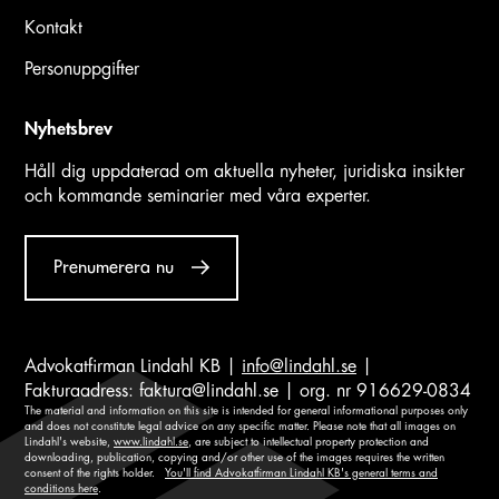
Kontakt
Personuppgifter
Nyhetsbrev
Håll dig uppdaterad om aktuella nyheter, juridiska insikter
och kommande seminarier med våra experter.
Prenumerera nu
Advokatfirman Lindahl KB |
info@lindahl.se
|
Fakturaadress:
faktura@lindahl.se
| org. nr 916629-0834
The material and information on this site is intended for general informational purposes only
and does not constitute legal advice on any specific matter. Please note that all images on
Lindahl's website,
www.lindahl.se
, are subject to intellectual property protection and
downloading, publication, copying and/or other use of the images requires the written
consent of the rights holder.
You'll find Advokatfirman Lindahl KB's general terms and
conditions here
.