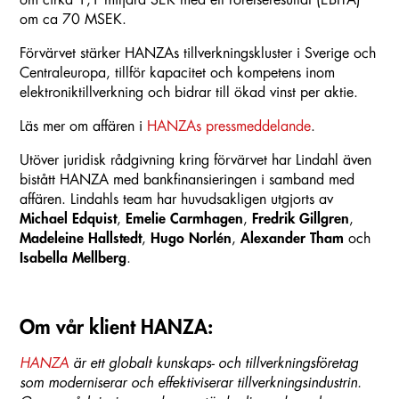
om cirka 1,1 miljard SEK med ett rörelseresultat (EBITA)
om ca 70 MSEK.
Förvärvet stärker HANZAs tillverkningskluster i Sverige och
Centraleuropa, tillför kapacitet och kompetens inom
elektroniktillverkning och bidrar till ökad vinst per aktie.
Läs mer om affären i
HANZAs pressmeddelande
.
Utöver juridisk rådgivning kring förvärvet har Lindahl även
bistått HANZA med bankfinansieringen i samband med
affären. Lindahls team har huvudsakligen utgjorts av
Michael Edquist
,
Emelie Carmhagen
,
Fredrik Gillgren
,
Madeleine Hallstedt
,
Hugo Norlén
,
Alexander Tham
och
Isabella Mellberg
.
Om vår klient HANZA:
HANZA
är ett globalt kunskaps- och tillverkningsföretag
som moderniserar och effektiviserar tillverkningsindustrin.