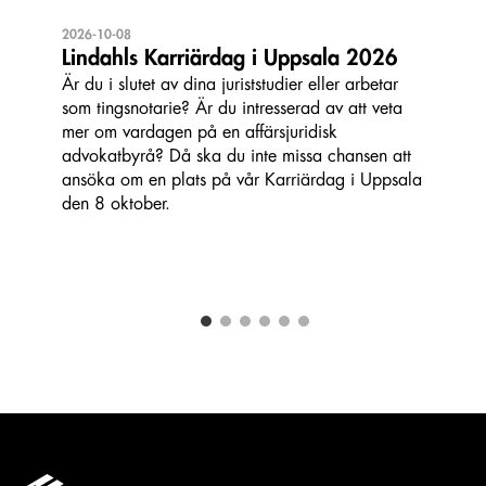
2026-10-08
Lindahls Karriärdag i Uppsala 2026
Är du i slutet av dina juriststudier eller arbetar
som tingsnotarie? Är du intresserad av att veta
mer om vardagen på en affärsjuridisk
advokatbyrå? Då ska du inte missa chansen att
ansöka om en plats på vår Karriärdag i Uppsala
den 8 oktober.
1
2
3
4
5
6
Carousel items