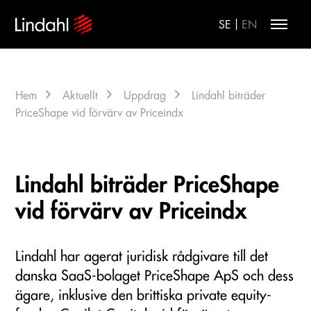
|
SE
EN
Hem
Aktuellt
Uppdrag
Lindahl biträder
PriceShape vid förvärv av Priceindx
Lindahl biträder PriceShape
vid förvärv av Priceindx
Lindahl har agerat juridisk rådgivare till det
danska SaaS-bolaget PriceShape ApS och dess
ägare, inklusive den brittiska private equity-