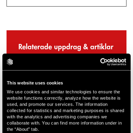
Relaterade uppdrag & artiklar
2024-12-02
Lindahl rådgivare vid försäljningen av Wellness
Studio till STC
This website uses cookies
2024-10-14
Lindahl rådgivare till AirForestry AB i samband
We use cookies and similar technologies to ensure the
med kapitalanskaffning om cirka 100 MSEK
website functions correctly, analyze how the website is
used, and promote our services. The information
collected for statistics and marketing purposes is shared
2024-10-02
with the analytics and advertising companies we
Lindahl rådgivare till Combient i försäljningen
collaborate with. You can find more information under in
av AI-laboratoriet Silo AI till AMD
the “About” tab.