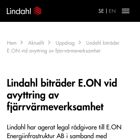
|
SE
EN
Hem
Aktuellt
Uppdrag
Lindahl biträder
E.ON vid avyttring av fjärrvärmeverksamhet
Lindahl biträder E.ON vid
avyttring av
fjärrvärmeverksamhet
Lindahl har agerat legal rådgivare till E.ON
Energiinfrastruktur AB i samband med