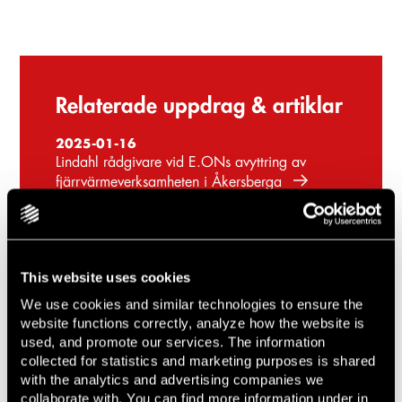
Relaterade uppdrag & artiklar
2025-01-16
Lindahl rådgivare vid E.ONs avyttring av
fjärrvärmeverksamheten i Åkersberga
2023-02-20
Lindahl rådgivare till 1KOMMA5° GmbH vid
förvärvet av LP-Solar Oy
This website uses cookies
2023-01-25
We use cookies and similar technologies to ensure the
Lindahl biträder SeaTwirl AB vid
website functions correctly, analyze how the website is
företrädesemission
used, and promote our services. The information
2021-04-27
collected for statistics and marketing purposes is shared
Lindahl rådgivare vid E.ON Sveriges avyttring
with the analytics and advertising companies we
av marknadsledande biogaskoncern till St1
collaborate with. You can find more information under in