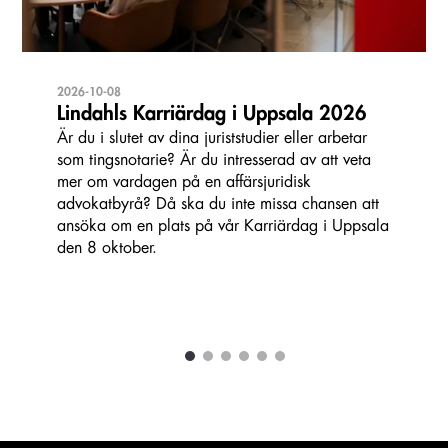
2026-10-08
Lindahls Karriärdag i Uppsala 2026
Är du i slutet av dina juriststudier eller arbetar
som tingsnotarie? Är du intresserad av att veta
mer om vardagen på en affärsjuridisk
advokatbyrå? Då ska du inte missa chansen att
ansöka om en plats på vår Karriärdag i Uppsala
den 8 oktober.
1
2
3
4
5
6
Carousel items