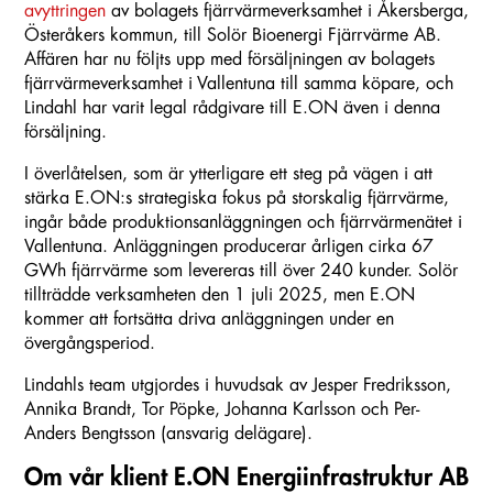
avyttringen
av bolagets fjärrvärmeverksamhet i Åkersberga,
Österåkers kommun, till Solör Bioenergi Fjärrvärme AB.
Affären har nu följts upp med försäljningen av bolagets
fjärrvärmeverksamhet i Vallentuna till samma köpare, och
Lindahl har varit legal rådgivare till E.ON även i denna
försäljning.
I överlåtelsen, som är ytterligare ett steg på vägen i att
stärka E.ON:s strategiska fokus på storskalig fjärrvärme,
ingår både produktionsanläggningen och fjärrvärmenätet i
Vallentuna. Anläggningen producerar årligen cirka 67
GWh fjärrvärme som levereras till över 240 kunder. Solör
tillträdde verksamheten den 1 juli 2025, men E.ON
kommer att fortsätta driva anläggningen under en
övergångsperiod.
Lindahls team utgjordes i huvudsak av Jesper Fredriksson,
Annika Brandt, Tor Pöpke, Johanna Karlsson och Per-
Anders Bengtsson (ansvarig delägare).
Om vår klient E.ON Energiinfrastruktur AB