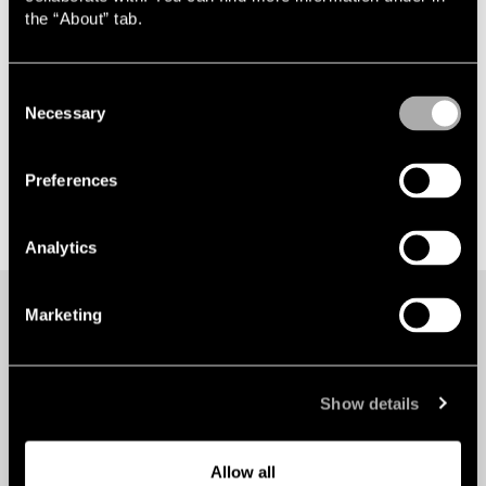
the “About” tab.
Consent
Necessary
Selection
Preferences
Analytics
Marketing
Vill du veta mer? Kontakta:
Show details
Jesper Fredriksson
Allow all