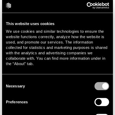
1995–
Coudert Brothers Schürmann & Grönberg
2000
Advokatbyrå
1995
Hovrätten över Skåne och Blekinge
1992–
Ronneby, Simrishamns och Trelleborgs
This website uses cookies
1995
tingsrätt
We use cookies and similar technologies to ensure the
website functions correctly, analyze how the website is
1990–
Hässleholms tingsrätt
used, and promote our services. The information
1992
collected for statistics and marketing purposes is shared
with the analytics and advertising companies we
collaborate with. You can find more information under in
the “About” tab.
Consent
Necessary
Selection
Relaterade uppdrag & artiklar
Carousel items
Preferences