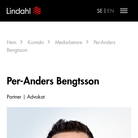
|
SE
EN
Hem
Kontakt
Medarbetare
Per-Anders
Bengtsson
Per-Anders Bengtsson
Partner | Advokat