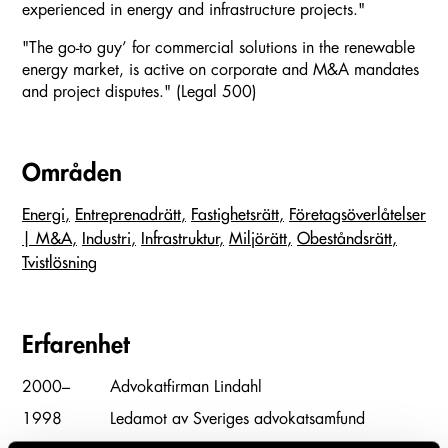
experienced in energy and infrastructure projects."
"The go-to guy’ for commercial solutions in the renewable
energy market, is active on corporate and M&A mandates
and project disputes." (Legal 500)
Områden
Energi
Entreprenadrätt
Fastighetsrätt
Företags­överlåtelser
| M&A
Industri
Infrastruktur
Miljörätt
Obeståndsrätt
Tvistlösning
Erfarenhet
2000–
Advokatfirman Lindahl
1998
Ledamot av Sveriges advokatsamfund