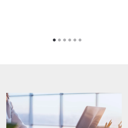
1
2
3
4
5
6
Carousel items