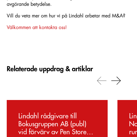
avgörande betydelse.
Vill du veta mer om hur vi på Lindahl arbetar med M&A?
Välkommen att kontakta oss!
Relaterade uppdrag & artiklar
Carousel items
Lindahl rådgivare till
Li
Bokusgruppen AB (publ)
No
vid förvärv av Pen Store
ru