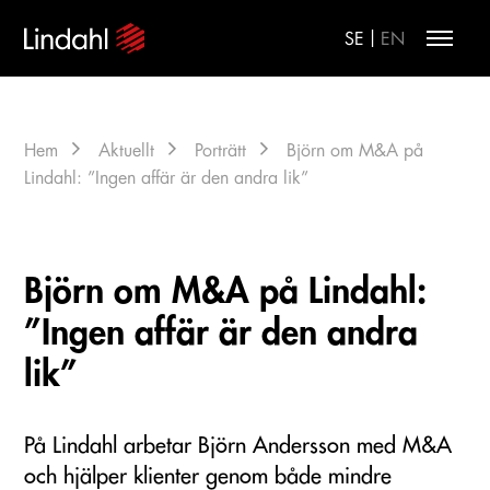
|
SE
EN
Hem
Aktuellt
Porträtt
Björn om M&A på
Lindahl: ”Ingen affär är den andra lik”
Björn om M&A på Lindahl:
”Ingen affär är den andra
lik”
På Lindahl arbetar Björn Andersson med M&A
och hjälper klienter genom både mindre