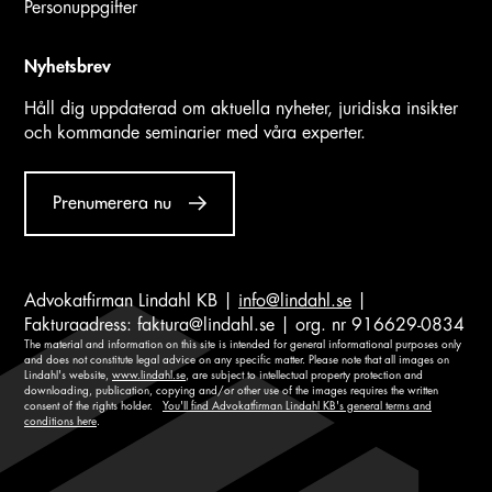
Personuppgifter
Nyhetsbrev
Håll dig uppdaterad om aktuella nyheter, juridiska insikter
och kommande seminarier med våra experter.
Prenumerera nu
Advokatfirman Lindahl KB |
info@lindahl.se
|
Fakturaadress:
faktura@lindahl.se
| org. nr 916629-0834
The material and information on this site is intended for general informational purposes only
and does not constitute legal advice on any specific matter. Please note that all images on
Lindahl's website,
www.lindahl.se
, are subject to intellectual property protection and
downloading, publication, copying and/or other use of the images requires the written
consent of the rights holder.
You'll find Advokatfirman Lindahl KB's general terms and
conditions here
.