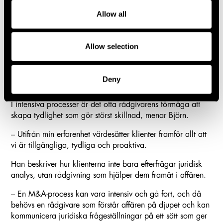
Allow all
– Internt har vi ett öppet klimat där vi diskuterar frågor med
varandra och drar nytta av varandras erfarenheter. Det gör
att vi kan ge välgrundade råd och fånga upp viktiga
Allow selection
detaljer.
Tydlighet och affärsförståelse blir allt
Deny
viktigare
I intensiva processer är det ofta rådgivarens förmåga att
skapa tydlighet som gör störst skillnad, menar Björn.
– Utifrån min erfarenhet värdesätter klienter framför allt att
vi är tillgängliga, tydliga och proaktiva.
Han beskriver hur klienterna inte bara efterfrågar juridisk
analys, utan rådgivning som hjälper dem framåt i affären.
– En M&A-process kan vara intensiv och gå fort, och då
behövs en rådgivare som förstår affären på djupet och kan
kommunicera juridiska frågeställningar på ett sätt som ger