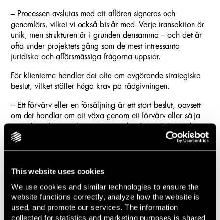
– Processen avslutas med att affären signeras och
genomförs, vilket vi också bistår med. Varje transaktion är
unik, men strukturen är i grunden densamma – och det är
ofta under projektets gång som de mest intressanta
juridiska och affärsmässiga frågorna uppstår.
För klienterna handlar det ofta om avgörande strategiska
beslut, vilket ställer höga krav på rådgivningen.
– Ett förvärv eller en försäljning är ett stort beslut, oavsett
om det handlar om att växa genom ett förvärv eller sälja
en verksamhet som byggts upp under lång tid. I grunden
handlar det om att skydda klientens intressen och
säkerställa att affären genomförs på rätt villkor.
Nära samarbete genom hela processen
This website uses cookies
We use cookies and similar technologies to ensure the
En viktig del av Lindahls arbetssätt är att arbeta nära
website functions correctly, analyze how the website is
klienterna och kunna stötta genom hela affären.
used, and promote our services. The information
– Vi är en fullservicebyrå, vilket gör att vi kan stötta
collected for statistics and marketing purposes is shared