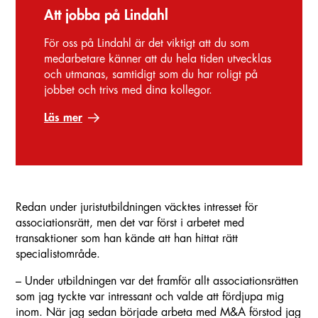
Att jobba på Lindahl
För oss på Lindahl är det viktigt att du som
medarbetare känner att du hela tiden utvecklas
och utmanas, samtidigt som du har roligt på
jobbet och trivs med dina kollegor.
Läs mer
Redan under juristutbildningen väcktes intresset för
associationsrätt, men det var först i arbetet med
transaktioner som han kände att han hittat rätt
specialistområde.
– Under utbildningen var det framför allt associationsrätten
som jag tyckte var intressant och valde att fördjupa mig
inom. När jag sedan började arbeta med M&A förstod jag