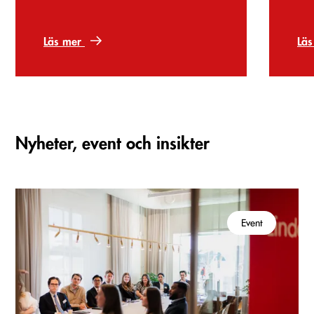
Sthlm AB
Läs mer
Lä
Nyheter, event och insikter
Event