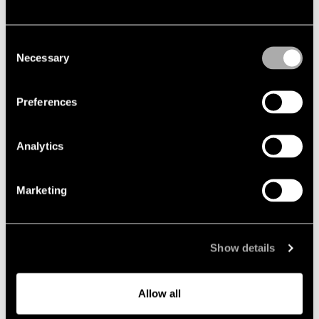
Consent
Necessary
Selection
Preferences
Analytics
2026-10-08
Marketing
Lindahls Karriärdag i Uppsala 2026
Är du i slutet av dina juriststudier eller arbetar
som tingsnotarie? Är du intresserad av att veta
Show details
mer om vardagen på en affärsjuridisk
advokatbyrå? Då ska du inte missa chansen att
ansöka om en plats på vår Karriärdag i Uppsala
Allow all
den 8 oktober.