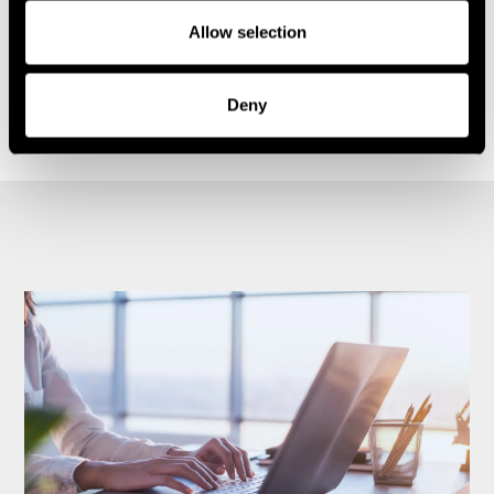
Allow selection
1
2
3
4
5
6
Deny
Carousel items