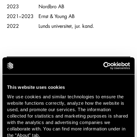
2023
Nordbro AB
2021–2023
Ernst & Young AB
2022
Lunds universitet, jur. kand.
This website uses cookies
We use cookies and similar technologies to ensure the
Nyheter, event och insikter
website functions correctly, analyze how the website is
used, and promote our services. The information
collected for statistics and marketing purposes is shared
with the analytics and advertising companies we
collaborate with. You can find more information under in
the “About” tab.
Event