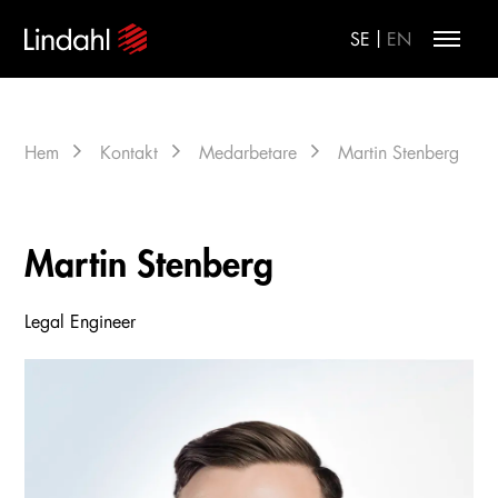
|
SE
EN
Hem
Kontakt
Medarbetare
Martin Stenberg
Martin Stenberg
Legal Engineer