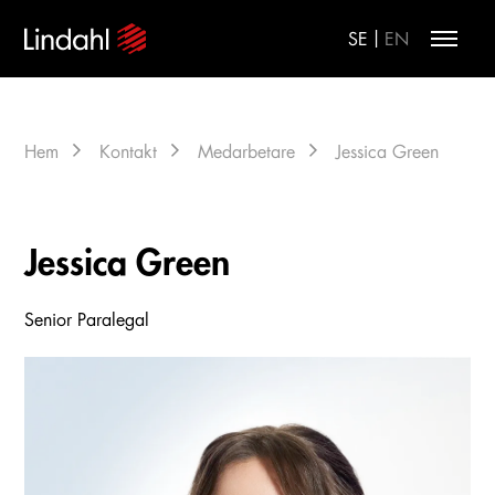
|
SE
EN
Hem
Kontakt
Medarbetare
Jessica Green
Jessica Green
Senior Paralegal