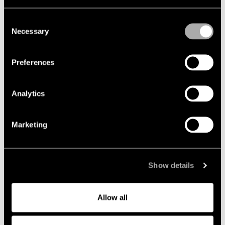
Consent
Necessary
Selection
Preferences
Analytics
Marketing
2026-10-08
Lindahls Karriärdag i Uppsala 2026
Är du i slutet av dina juriststudier eller arbetar
som tingsnotarie? Är du intresserad av att veta
Show details
mer om vardagen på en affärsjuridisk
advokatbyrå? Då ska du inte missa chansen att
ansöka om en plats på vår Karriärdag i Uppsala
Allow all
den 8 oktober.