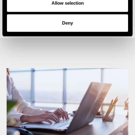
Allow selection
1
2
3
4
5
6
Carousel items
Deny