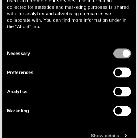
used, and promote our services. The information
collected for statistics and marketing purposes is shared
with the analytics and advertising companies we
Nyheter, event och insikter
collaborate with. You can find more information under in
the “About” tab.
Consent
Necessary
Selection
Event
Preferences
Analytics
Marketing
2026-10-08
Lindahls Karriärdag i Uppsala 2026
Show details
Är du i slutet av dina juriststudier eller arbetar