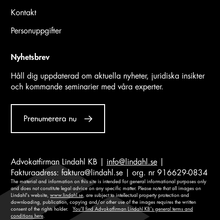
Kontakt
Personuppgifter
Nyhetsbrev
Håll dig uppdaterad om aktuella nyheter, juridiska insikter
och kommande seminarier med våra experter.
Prenumerera nu
Advokatfirman Lindahl KB |
info@lindahl.se
|
Fakturaadress:
faktura@lindahl.se
| org. nr 916629-0834
The material and information on this site is intended for general informational purposes only
and does not constitute legal advice on any specific matter. Please note that all images on
Lindahl's website,
www.lindahl.se
, are subject to intellectual property protection and
downloading, publication, copying and/or other use of the images requires the written
consent of the rights holder.
You'll find Advokatfirman Lindahl KB's general terms and
conditions here
.