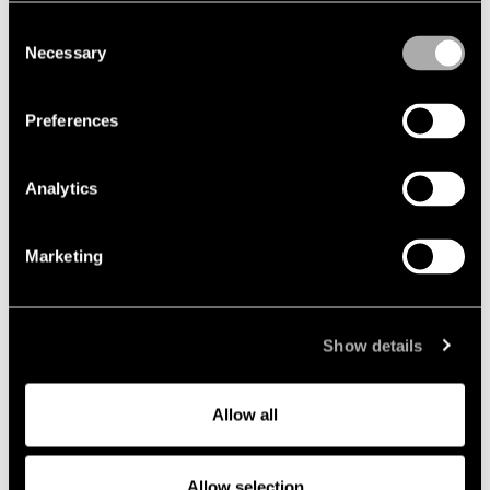
Consent
Necessary
Selection
Preferences
2026-10-08
Lindahls Karriärdag i Uppsala 2026
Analytics
Är du i slutet av dina juriststudier eller arbetar
som tingsnotarie? Är du intresserad av att veta
Marketing
mer om vardagen på en affärsjuridisk
advokatbyrå? Då ska du inte missa chansen att
ansöka om en plats på vår Karriärdag i Uppsala
den 8 oktober.
Show details
Allow all
Allow selection