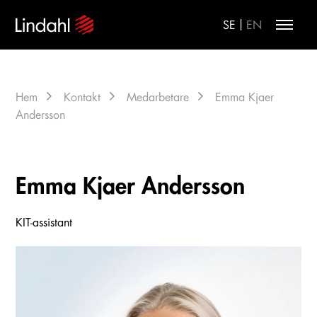
|
SE
EN
Hem
Kontakt
Medarbetare
Emma Kjaer
Andersson
Emma Kjaer Andersson
KIT-assistant