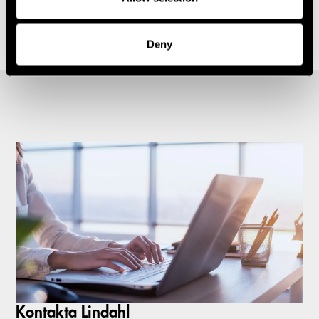
1
2
3
4
5
6
Carousel items
Deny
Kontakta Lindahl