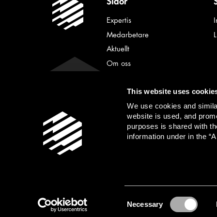
Sidor
Expertis
Medarbetare
Aktuellt
Om oss
Karriär
This website uses cookie
Kontakt
We use cookies and similar
Personuppgifter
website is used, and promo
purposes is shared with th
information under in the “A
Advokatfirman Lindahl KB |
info@lindahl.se
| F
Consent
Necessary
Selection