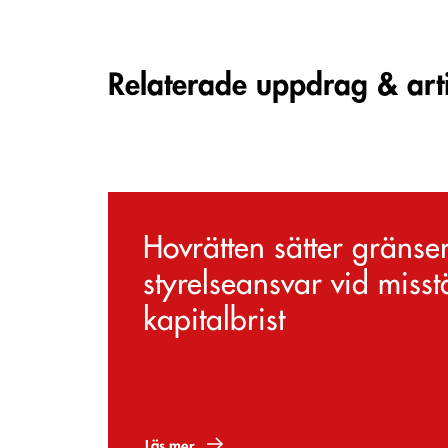
Carousel items
Relaterade uppdrag & art
Hovrätten sätter gränser
styrelseansvar vid misst
kapitalbrist
Läs mer