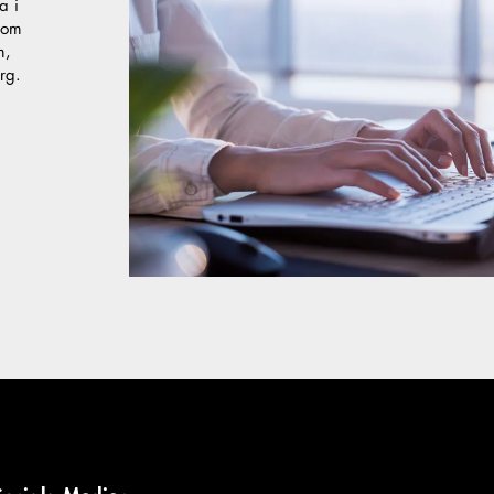
a i
nom
m,
rg.