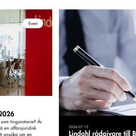
Event
 2026
ar som tingsnotarie? Är
2026-07-13
 en affärsjuridisk
Lindahl rådgivare till
tt ansöka om en