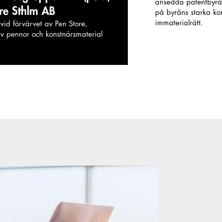
ansedda patentbyråe
ore Sthlm AB
på byråns starka k
immaterialrätt.
vid förvärvet av Pen Store,
v pennor och konstnärsmaterial