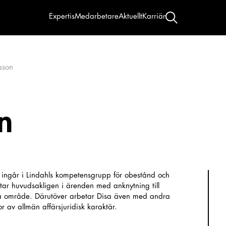
Expertis
Medarbetare
Aktuellt
Karriär
sson
n
 ingår i Lindahls kompetensgrupp för obestånd och
tar huvudsakligen i ärenden med anknytning till
a område. Därutöver arbetar Disa även med andra
or av allmän affärsjuridisk karaktär.