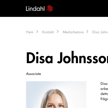
Hem
Kontakt
Medarbetare
Disa John
Disa Johnsso
Associate
Disa
arbe
dett
fråg