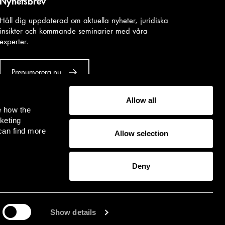
Nyhetsbrev
Håll dig uppdaterad om aktuella nyheter, juridiska
insikter och kommande seminarier med våra
experter.
Prenumerera nu
Allow all
e how the
keting
can find more
Allow selection
and information on this site is intended for general informational
 and does not constitute legal advice on any specific matter. Please note
es on Lindahl's website,
www.lindahl.se
, are subject to intellectual
Deny
ection and downloading, publication, copying and/or other use of the
es the written consent of the rights holder.
You'll find Advokatfirman
general terms and conditions here
.
Show details