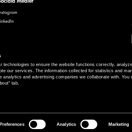
Sociala Medier
Instagram
LinkedIn
s
 technologies to ensure the website functions correctly, analyz
te our services. The information collected for statistics and mar
e analytics and advertising companies we collaborate with. You 
bout” tab.
The material 
akturaadress:
faktura@lindahl.se
| org. nr 916629-0834
purposes only
that all imag
property prot
images requir
Lindahl KB's 
Preferences
Analytics
Marketing