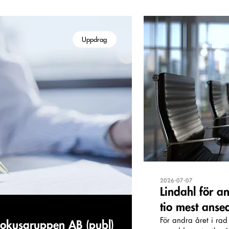
Uppdrag
2026-07-07
Lindahl för a
tio mest anse
För andra året i rad
 Bokusgruppen AB (publ)