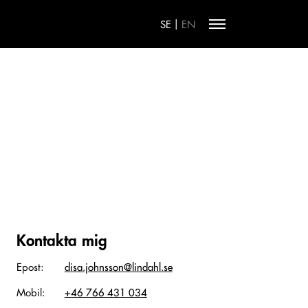
|
SE
EN
Kontakta mig
Epost:
disa.johnsson@lindahl.se
Mobil:
+46 766 431 034