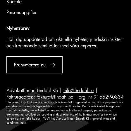
Kontakt
Personuppgifter
Nyhetsbrev
Håll dig uppdaterad om aktuella nyheter, juridiska insikter
och kommande seminarier med våra experter.
Prenumerera nu
Advokatfirman Lindahl KB |
info@lindahl.se
|
Fakturaadress:
faktura@lindahl.se
| org. nr 916629-0834
The material and information on this site is intended for general informational purposes only
and does not constitute legal advice on any specific matter. Please note that all images on
Lindahl's website,
www.lindahl.se
, are subject to intellectual property protection and
downloading, publication, copying and/or other use of the images requires the written
consent of the rights holder.
You'll find Advokatfirman Lindahl KB's general terms and
conditions here
.