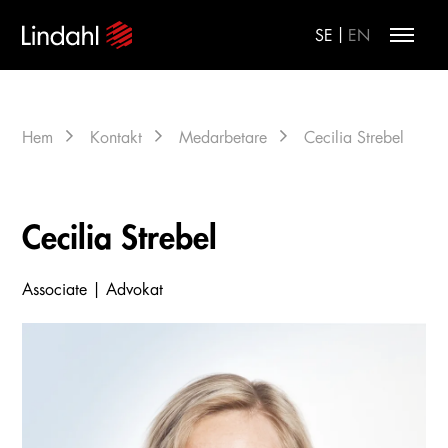
|
SE
EN
Hem
Kontakt
Medarbetare
Cecilia Strebel
Cecilia Strebel
Associate | Advokat