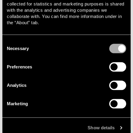
collected for statistics and marketing purposes is shared
with the analytics and advertising companies we
Nyheter, event och insikter
collaborate with. You can find more information under in
the “About” tab.
Consent
Event
Necessary
Selection
Preferences
Analytics
Marketing
2026-10-08
Lindahls Karriärdag i Uppsala 2026
Är du i slutet av dina juriststudier eller arbetar
Show details
som tingsnotarie? Är du intresserad av att veta