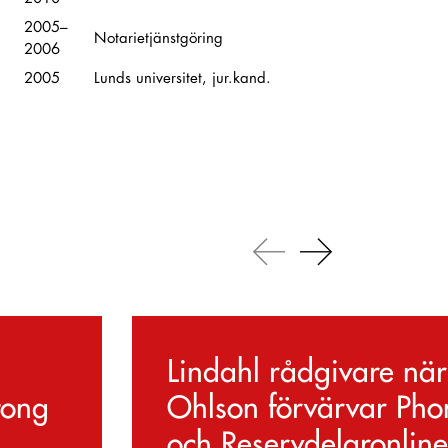
2005–
Notarietjänstgöring
2006
2005
Lunds universitet, jur.kand.
Lindahl rådgivare när
tong
Ohlson förvärvar Phon
och Reservdelaronlin