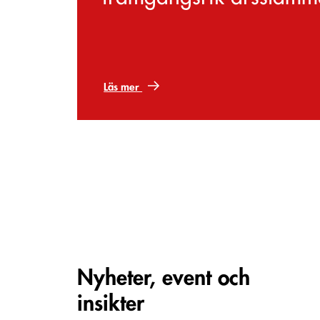
Läs mer
Carousel items
Nyheter, event och
insikter