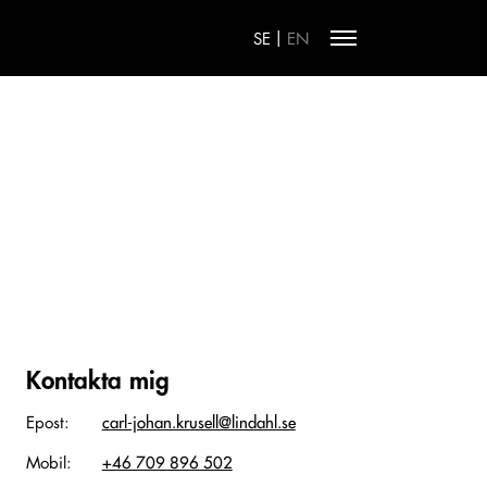
|
SE
EN
Kontakta mig
Epost:
carl-johan.krusell@lindahl.se
Mobil:
+46 709 896 502