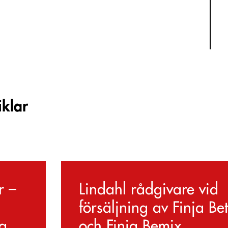
iklar
r –
Lindahl rådgivare vid
försäljning av Finja Be
a
och Finja Bemix