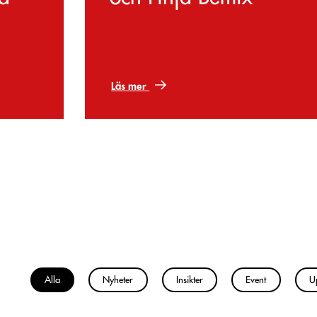
Läs mer
Alla
Nyheter
Insikter
Event
U