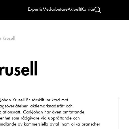
Expertis
Medarbetare
Aktuellt
Karriär
 Krusell
usell
Johan Krusell är särskilt inriktad mot
tagsöverlåtelser, aktiemarknadsrätt och
ciationsrätt. Carl-Johan har även omfattande
renhet som rådgivare vid upprättande och
andlande av kommersiella avtal inom olika branscher