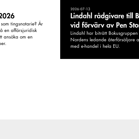
2026-07-13
 2026
Lindahl rådgivare till
ar som tingsnotarie? Är
vid förvärv av Pen St
 en affärsjuridisk
Lindahl har biträtt Bokusgruppen 
tt ansöka om en
Nordens ledande återförsäljare a
ber.
med e-handel i hela EU.