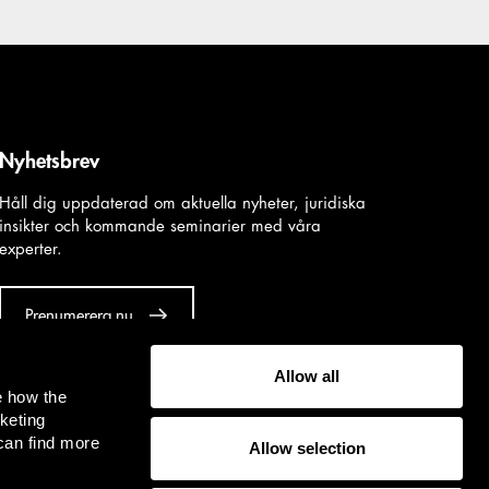
Nyhetsbrev
Håll dig uppdaterad om aktuella nyheter, juridiska
insikter och kommande seminarier med våra
experter.
Prenumerera nu
Allow all
e how the
keting
can find more
Allow selection
and information on this site is intended for general informational