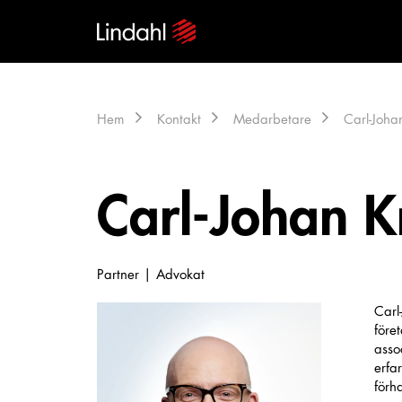
Hem
Kontakt
Medarbetare
Carl-Johan
Carl-Johan Kr
Partner | Advokat
Carl-
före
asso
erfa
förh