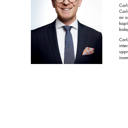
Carl
Carl
av a
kapi
bola
Carl
inter
uppr
inom 