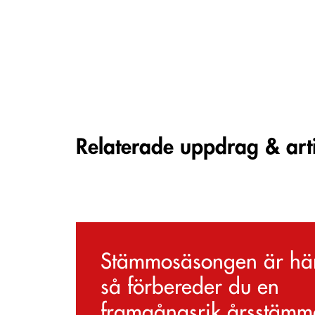
Carousel items
Relaterade uppdrag & art
Stämmosäsongen är hä
så förbereder du en
framgångsrik årsstämm