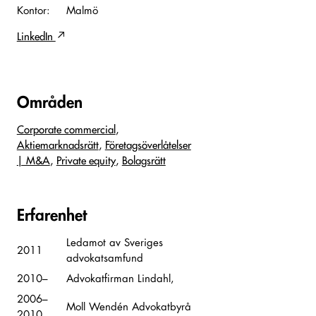
Kontor:
Malmö
LinkedIn
Områden
Corporate commercial
Aktiemarknadsrätt
Företags­överlåtelser
| M&A
Private equity
Bolagsrätt
Erfarenhet
Ledamot av Sveriges
2011
advokatsamfund
2010–
Advokatfirman Lindahl,
2006–
Moll Wendén Advokatbyrå
2010