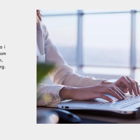
a i
nom
m,
rg.