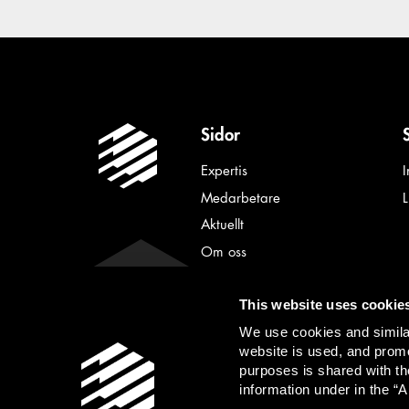
Sidor
Expertis
Medarbetare
Aktuellt
Om oss
Karriär
This website uses cookie
Kontakt
We use cookies and similar
Personuppgifter
website is used, and promo
purposes is shared with th
information under in the “A
Advokatfirman Lindahl KB |
info@lindahl.se
| F