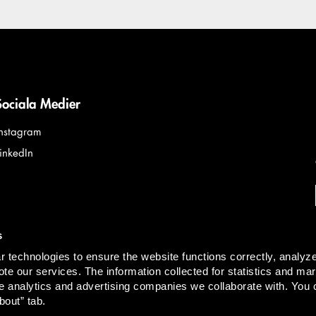
Sociala Medier
Instagram
LinkedIn
s
 technologies to ensure the website functions correctly, analyz
te our services. The information collected for statistics and mar
e analytics and advertising companies we collaborate with. You 
bout” tab.
The material 
akturaadress:
faktura@lindahl.se
| org. nr 916629-0834