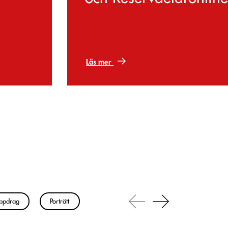
Läs mer
ppdrag
Porträtt