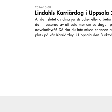
2026-10-08
Lindahls Karriärdag i Uppsala
Är du i slutet av dina juriststudier eller arbet
du intresserad av att veta mer om vardagen på
advokatbyrå? Då ska du inte missa chansen a
plats på vår Karriärdag i Uppsala den 8 okto