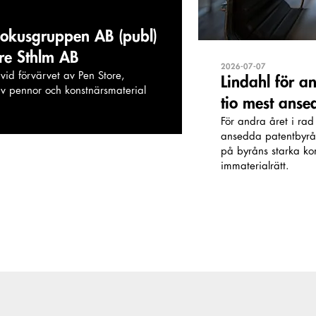
 Bokusgruppen AB (publ)
ore Sthlm AB
2026-07-07
vid förvärvet av Pen Store,
Lindahl för a
v pennor och konstnärsmaterial
tio mest anse
För andra året i rad
ansedda patentbyråe
på byråns starka k
immaterialrätt.