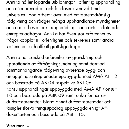
Annika håller löpande utbildningar i offentlig upphandling
och entreprenadrätt och föreläser även vid Lunds
universitet. Hon arbetar även med entreprenadrättslig
rådgivning och rådger många upphandlande myndigheter
och andra beställare i upphandlings- och avtalsrelaterade
entreprenadfrågor. Annika har även stor erfarenhet av
frågor kopplat till offentlighet och sekretess samt andra
kommunal- och offentligrättsliga frågor.
Annika har särskild erfarenhet av granskning och
upprättande av förfrågningsunderlag samt därmed
sammanhängande rådgivning avseende bygg- och
anläggningsentreprenader uppbyggda med AMA AF 12
och baserade på AB 04 respektive ABT 06,
konsultupphandlingar uppbyggda med AMA AF Konsult
10 och baserade på ABK 09 samt olika former av
driftentreprenader, bland annat driftentreprenader och
fastighetsförvaltningsuppdrag uppbyggda enligt Aff-
dokumenten och baserade på ABFF 15.
Visa mer