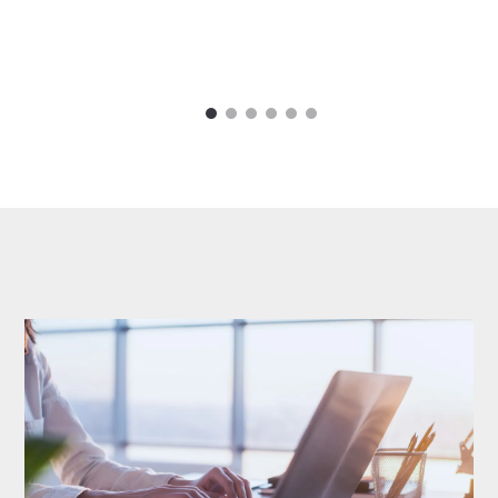
1
2
3
4
5
6
Carousel items