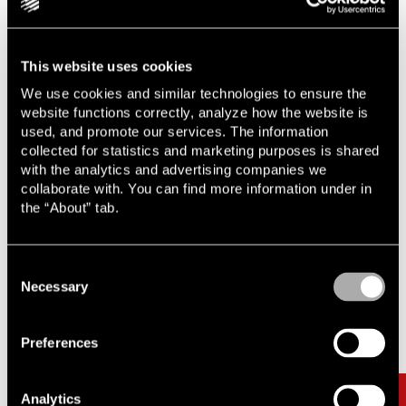
på juristprogrammet vid Lunds universitet samt föreläser på
fördjupningskursen i förvaltningsprocessrätt.
Annika har mottagit utmärkelsen
Next Generation Partner
This website uses cookies
av The Legal 500 tv år i rad (år 2022 och år 2023) inom
Offentlig upphandling och Entreprenad och har de två
We use cookies and similar technologies to ensure the
föregående åren mottagit utmärkelsen
Rising Star
(år 2020
website functions correctly, analyze how the website is
och år 2021) inom samma områden.
used, and promote our services. The information
collected for statistics and marketing purposes is shared
with the analytics and advertising companies we
collaborate with. You can find more information under in
the “About” tab.
Consent
Relaterade uppdrag & artiklar
Carousel items
Necessary
Selection
Preferences
Analytics