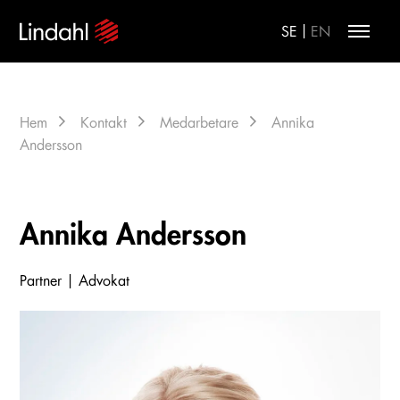
|
SE
EN
Hem
Kontakt
Medarbetare
Annika
Andersson
Annika Andersson
Partner | Advokat