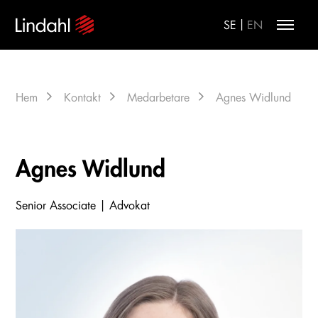
|
SE
EN
Hem
Kontakt
Medarbetare
Agnes Widlund
Agnes Widlund
Senior Associate | Advokat