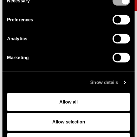
Necessary
Selection
Preferences
Analytics
Marketing
Nyheter, event och insikter
Show details
Event
Allow all
Allow selection