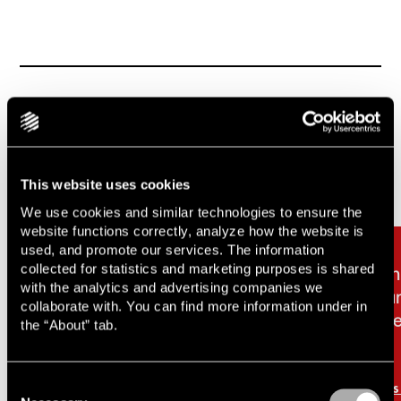
Relaterade uppdrag & artiklar
Carousel items
This website uses cookies
We use cookies and similar technologies to ensure the
website functions correctly, analyze how the website is
used, and promote our services. The information
collected for statistics and marketing purposes is shared
Lindahl legal rådgivare till
Li
with the analytics and advertising companies we
Guldbrev i samband med
sa
collaborate with. You can find more information under in
notering på Nasdaq First
åt
the “About” tab.
North Growth Market
Consent
Läs mer
Lä