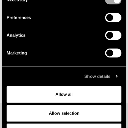
Selection
Lindahl rådgivare till Fagersta kommun vid
förvärvet av Vattenfalls aktier i
Västerbergslagens Energi AB
Preferences
2026-06-03
Lindahl rådgivare till majoritetsägaren vid
Analytics
försäljningen av Herok Group
Marketing
Show details
Allow all
Allow selection