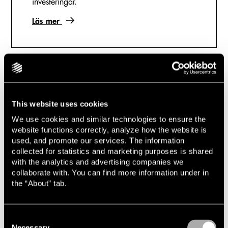
investeringar.
Läs mer
This website uses cookies
Relaterade uppdrag & artiklar
We use cookies and similar technologies to ensure the
website functions correctly, analyze how the website is
2026-07-13
used, and promote our services. The information
Lindahl rådgivare till Bokusgruppen AB (publ)
collected for statistics and marketing purposes is shared
vid förvärv av Pen Store Sthlm AB
with the analytics and advertising companies we
collaborate with. You can find more information under in
2026-07-02
the “About” tab.
Lindahl rådgivare när Nolato avyttrar sin
rumänska verksamhet
Consent
2026-06-22
Necessary