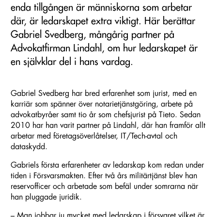
enda tillgången är människorna som arbetar
där, är ledarskapet extra viktigt. Här berättar
Gabriel Svedberg, mångårig partner på
Advokatfirman Lindahl, om hur ledarskapet är
en självklar del i hans vardag.
Gabriel Svedberg har bred erfarenhet som jurist, med en
karriär som spänner över notarietjänstgöring, arbete på
advokatbyråer samt tio år som chefsjurist på Tieto. Sedan
2010 har han varit partner på Lindahl, där han framför allt
arbetar med företagsöverlåtelser, IT/Tech-avtal och
dataskydd.
Gabriels första erfarenheter av ledarskap kom redan under
tiden i Försvarsmakten. Efter två års militärtjänst blev han
reservofficer och arbetade som befäl under somrarna när
han pluggade juridik.
– Man jobbar ju mycket med ledarskap i försvaret vilket är