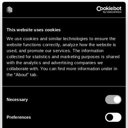
Gabriels råd till unga jurister
När Gabriel ska ge råd till unga jurister betonar han vikten
This website uses cookies
av ödmjukhet samt insikten att saker kan ses på olika sätt.
We use cookies and similar technologies to ensure the
– Det är lätt att tro att det man själv har tänkt är rätt, men
website functions correctly, analyze how the website is
man behöver vara ödmjuk och generös med sina
used, and promote our services. The information
kunskaper. Det finns så många perspektiv på hur människor
collected for statistics and marketing purposes is shared
fungerar i olika situationer och miljöer.
with the analytics and advertising companies we
collaborate with. You can find more information under in
the “About” tab.
”Om du vill utvecklas till en ledare, var
då en ledare.”
Consent
Necessary
Selection
Ett annat viktigt råd är: ”Om du vill utvecklas till en ledare,
var då en ledare”.
Preferences
– I verksamheter som Lindahl finns många möjligheter att ta
en ledarroll, så ta chansen när den uppstår. Utbildningar