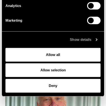
kommer förstås vara ett bra komplement, men de kommer
Analytics
ofta senare, så börja ta dig an ledarroller i olika projekt
och var generös med den kunskap som du samlat på dig.
Och lär dig tidigt att delegera och se hur utvecklande det
Marketing
är att arbeta tillsammans.
För Gabriel Svedberg är ledarskap inte bara en intern
fråga i vardagen utan något mycket större.
Show details
– Ledarskap är avgörande i konkurrensen, både om
klienter och talanger. Ett bra ledarskap skapar en bra
Allow all
byrå, det gäller både internt och externt, avslutar han.
Allow selection
Deny