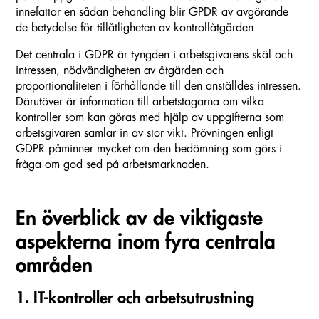
innefattar en sådan behandling blir GPDR av avgörande
de betydelse för tillåtligheten av kontrollåtgärden
Det centrala i GDPR är tyngden i arbetsgivarens skäl och
intressen, nödvändigheten av åtgärden och
proportionaliteten i förhållande till den anställdes intressen.
Därutöver är information till arbetstagarna om vilka
kontroller som kan göras med hjälp av uppgifterna som
arbetsgivaren samlar in av stor vikt. Prövningen enligt
GDPR påminner mycket om den bedömning som görs i
fråga om god sed på arbetsmarknaden.
En överblick av de viktigaste
aspekterna inom fyra centrala
områden
1. IT-kontroller och arbetsutrustning