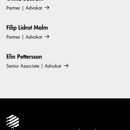
Partner | Advokat
Filip Lidrot Malm
Partner | Advokat
Elin Pettersson
Senior Associate | Advokat