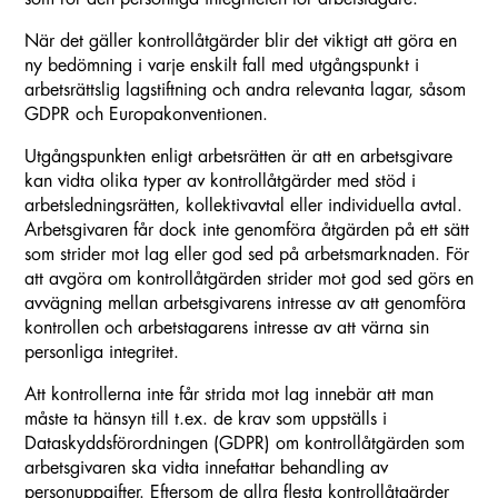
När det gäller kontrollåtgärder blir det viktigt att göra en
ny bedömning i varje enskilt fall med utgångspunkt i
arbetsrättslig lagstiftning och andra relevanta lagar, såsom
GDPR och Europakonventionen.
Utgångspunkten enligt arbetsrätten är att en arbetsgivare
kan vidta olika typer av kontrollåtgärder med stöd i
arbetsledningsrätten, kollektivavtal eller individuella avtal.
Arbetsgivaren får dock inte genomföra åtgärden på ett sätt
som strider mot lag eller god sed på arbetsmarknaden. För
att avgöra om kontrollåtgärden strider mot god sed görs en
avvägning mellan arbetsgivarens intresse av att genomföra
kontrollen och arbetstagarens intresse av att värna sin
personliga integritet.
Att kontrollerna inte får strida mot lag innebär att man
måste ta hänsyn till t.ex. de krav som uppställs i
Dataskyddsförordningen (GDPR) om kontrollåtgärden som
arbetsgivaren ska vidta innefattar behandling av
personuppgifter. Eftersom de allra flesta kontrollåtgärder