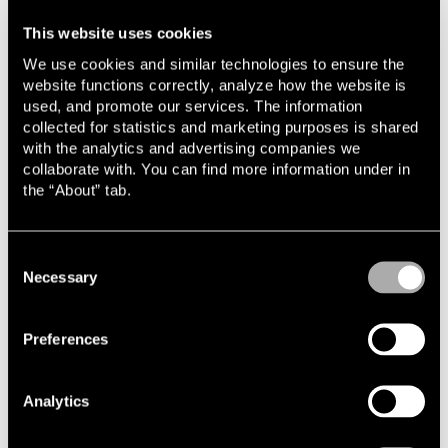
för tjänsten. För vissa roller kan det vara nödvändigt med
mer omfattande bakgrundskontroller, exempelvis
This website uses cookies
kreditupplysningar eller belastningsregister, men
We use cookies and similar technologies to ensure the
arbetsgivaren måste följa strikta regler om hur dessa
website functions correctly, analyze how the website is
uppgifter hanteras. En särskild problematik uppstår vid
used, and promote our services. The information
behandling av brottsuppgifter, som oftast är förbjuden
collected for statistics and marketing purposes is shared
enligt lag med få undantag​.
with the analytics and advertising companies we
collaborate with. You can find more information under in
the “About” tab.
4. Kontroll av arbetstid
Arbetsgivare kan kontrollera de anställdas arbetade tid
Consent
med hjälp av system som in- och utpasseringssystem,
Necessary
Selection
loggar från arbetsdatorer eller utdrag från GPS i
tjänstebilar. Sådana åtgärder innefattar behandling av
personuppgifter och omfattas därför av GDPR.
Preferences
Utgångspunkten är att kontroller får ske om det finns
konkreta misstankar om allvarligt missbruk (fusk) av
Analytics
arbetstidsrapporteringen. Det är dock viktigt att
arbetsgivaren informerar de anställda i förväg om att
sådana kontroller kan komma att genomföras. En