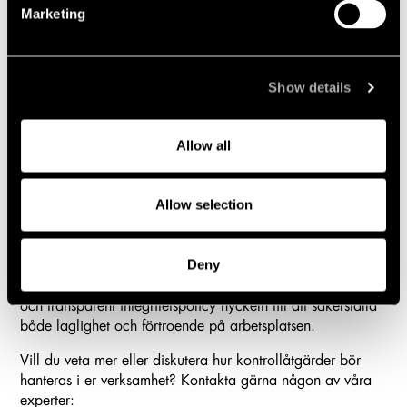
Marketing
närgången och omfattande bevakning av arbetstagare av
annat än säkerhetsskäl är inte förenligt med god sed på
arbetsmarknaden. Det är inte heller tillåtet med löpande
stickprovvisa kontroller av de anställdas arbetstider.
Show details
Slutsats
Allow all
Kontrollåtgärder inom arbetslivet måste alltid balanseras
Allow selection
mot individens rätt till integritet och ske inom lagens ramar.
För att minimera juridiska risker bör arbetsgivare tydligt
informera anställda om vilka kontroller som kan komma att
Deny
ske och se till att dessa kontroller har ett lagligt stöd.
Oavsett vilka kontrollåtgärder det är fråga om är en tydlig
och transparent integritetspolicy nyckeln till att säkerställa
både laglighet och förtroende på arbetsplatsen.
Vill du veta mer eller diskutera hur kontrollåtgärder bör
hanteras i er verksamhet? Kontakta gärna någon av våra
experter: