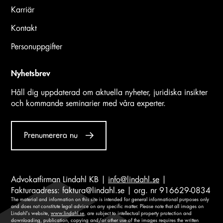
Karriär
Kontakt
Personuppgifter
Nyhetsbrev
Håll dig uppdaterad om aktuella nyheter, juridiska insikter
och kommande seminarier med våra experter.
Prenumerera nu
Advokatfirman Lindahl KB |
info@lindahl.se
|
Fakturaadress:
faktura@lindahl.se
| org. nr 916629-0834
The material and information on this site is intended for general informational purposes only
and does not constitute legal advice on any specific matter. Please note that all images on
Lindahl's website,
www.lindahl.se
, are subject to intellectual property protection and
downloading, publication, copying and/or other use of the images requires the written