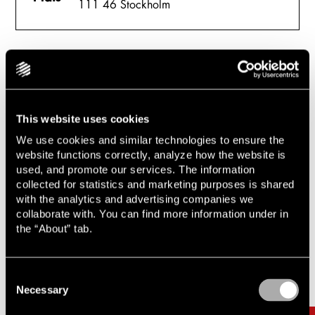
111 46 Stockholm
Anmäl dig här
This website uses cookies
We use cookies and similar technologies to ensure the
website functions correctly, analyze how the website is
used, and promote our services. The information
collected for statistics and marketing purposes is shared
with the analytics and advertising companies we
collaborate with. You can find more information under in
the “About” tab.
Relaterade uppdrag & artiklar
Carousel items
Consent
Necessary
Selection