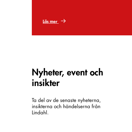
Läs mer
Carousel items
Nyheter, event och
insikter
Ta del av de senaste nyheterna,
insikterna och händelserna från
Lindahl.