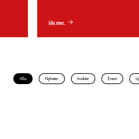
Läs mer
Alla
Nyheter
Insikter
Event
U