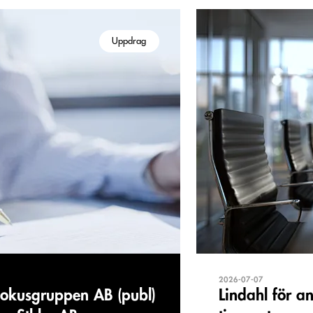
Uppdrag
2026-07-07
 Bokusgruppen AB (publ)
Lindahl för a