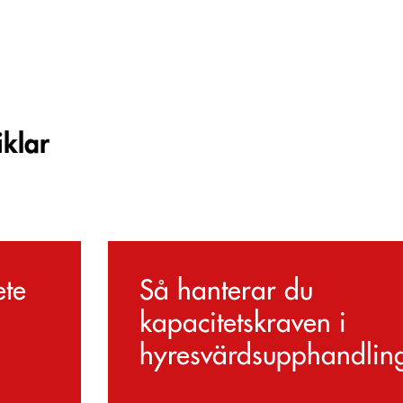
iklar
ete
Så hanterar du
kapacitetskraven i
hyresvärdsupphandlin