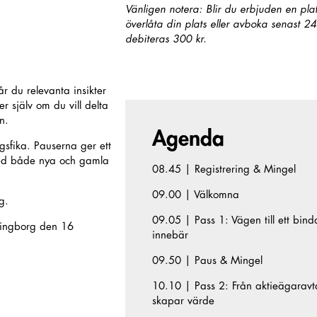
Vänligen notera: Blir du erbjuden en pl
överlåta din plats eller avboka senast 2
debiteras 300 kr.
år du relevanta insikter
r själv om du vill delta
n.
Agenda
gsfika. Pauserna ger ett
r med både nya och gamla
08.45 | Registrering & Mingel
09.00 | Välkomna
g.
09.05 | Pass 1: Vägen till ett bind
lsingborg den 16
innebär
09.50 | Paus & Mingel
10.10 | Pass 2: Från aktieägaravtal
skapar värde