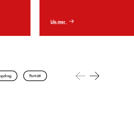
Läs mer
ppdrag
Porträtt