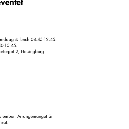
eventet
middag & lunch 08.45-12.45.
40-15.45.
ortorget 2, Helsingborg
eptember. Arrangemanget är
nsat.