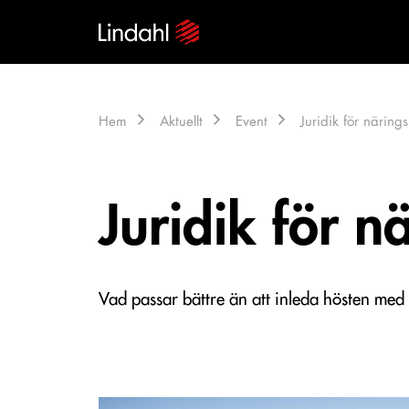
Hem
Aktuellt
Event
Juridik för närings
Juridik för nä
Vad passar bättre än att inleda hösten med 