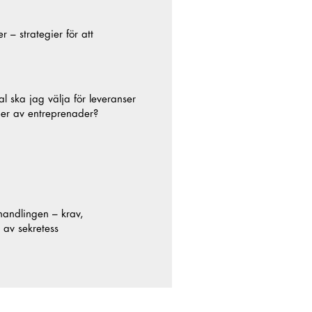
 – strategier för att
l ska jag välja för leveranser
typer av entreprenader?
handlingen – krav,
av sekretess