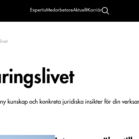
Expertis
Medarbetare
Aktuellt
Karriär
livet
ringslivet
ny kunskap och konkreta juridiska insikter för din verks