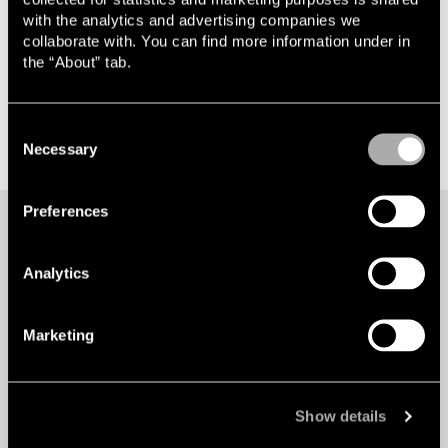
with the analytics and advertising companies we
29 april 2026
collaborate with. You can find more information under in
Webbinarium Entreprenadrätt
the “About” tab.
Consent
Necessary
Selection
Preferences
Analytics
Vill du veta mer? Kontakta:
Marketing
Lina Stenson
Managing Partner Helsingborg | Advokat
Show details