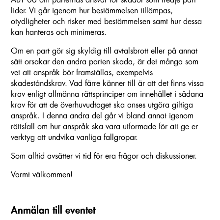
ABT 06 om parternas ansvar för skador som tredje part
lider. Vi går igenom hur bestämmelsen tillämpas,
otydligheter och risker med bestämmelsen samt hur dessa
kan hanteras och minimeras.
Om en part gör sig skyldig till avtalsbrott eller på annat
sätt orsakar den andra parten skada, är det många som
vet att anspråk bör framställas, exempelvis
skadeståndskrav. Vad färre känner till är att det finns vissa
krav enligt allmänna rättsprinciper om innehållet i sådana
krav för att de överhuvudtaget ska anses utgöra giltiga
anspråk. I denna andra del går vi bland annat igenom
rättsfall om hur anspråk ska vara utformade för att ge er
verktyg att undvika vanliga fallgropar.
Som alltid avsätter vi tid för era frågor och diskussioner.
Varmt välkommen!
Anmälan till eventet