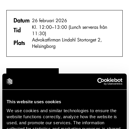
Datum
26 februari 2026
Kl. 12:00–13:00 (Lunch serveras från
Tid
11:30)
Advokatfirman Lindahl Stortorget 2,
Plats
Helsingborg
Anmäl dig här
This website uses cookies
Kommande seminarier
We use cookies and similar technologies to ensure the
website functions correctly, analyze how the website is
used, and promote our services. The information
26 mars 2026
collected for statistics and marketing purposes is shared
Entreprenadrättslunch