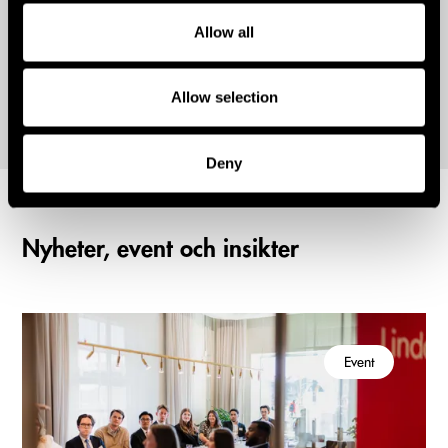
Adam Boije
Allow all
Senior Associate | Advokat
Allow selection
Deny
Nyheter, event och insikter
Event