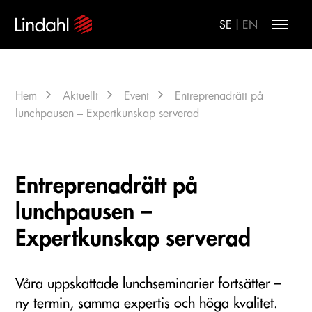
|
SE
EN
Hem
Aktuellt
Event
Entreprenadrätt på
lunchpausen – Expertkunskap serverad
Entreprenadrätt på
lunchpausen –
Expertkunskap serverad
Våra uppskattade lunchseminarier fortsätter –
ny termin, samma expertis och höga kvalitet.