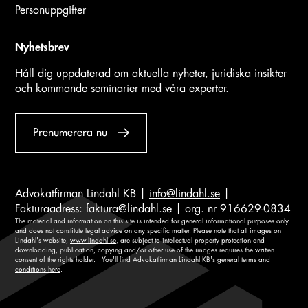
Personuppgifter
Nyhetsbrev
Håll dig uppdaterad om aktuella nyheter, juridiska insikter
och kommande seminarier med våra experter.
Prenumerera nu
Advokatfirman Lindahl KB |
info@lindahl.se
|
Fakturaadress:
faktura@lindahl.se
| org. nr 916629-0834
The material and information on this site is intended for general informational purposes only
and does not constitute legal advice on any specific matter. Please note that all images on
Lindahl's website,
www.lindahl.se
, are subject to intellectual property protection and
downloading, publication, copying and/or other use of the images requires the written
consent of the rights holder.
You'll find Advokatfirman Lindahl KB's general terms and
conditions here
.