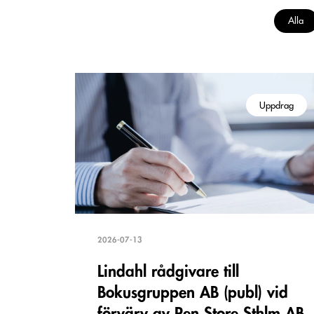
Alla
Uppdrag
2026-07-13
Lindahl rådgivare till
Bokusgruppen AB (publ) vid
förvärv av Pen Store Sthlm AB