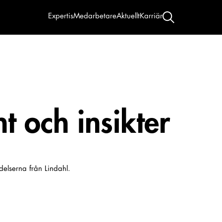
Expertis
Medarbetare
Aktuellt
Karriär
t och insikter
delserna från Lindahl.