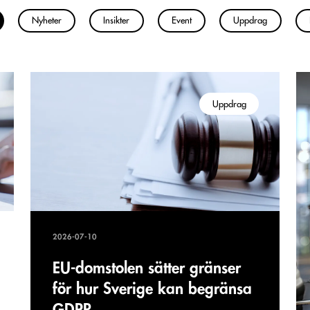
Nyheter
Insikter
Event
Uppdrag
Uppdrag
2026-07-10
EU-domstolen sätter gränser
för hur Sverige kan begränsa
GDPR