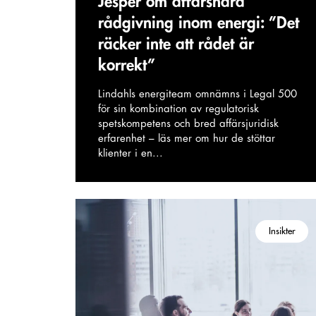
Jesper om affärsnära
rådgivning inom energi: ”Det
räcker inte att rådet är
korrekt”
Lindahls energiteam omnämns i Legal 500
för sin kombination av regulatorisk
spetskompetens och bred affärsjuridisk
erfarenhet – läs mer om hur de stöttar
klienter i en...
Insikter