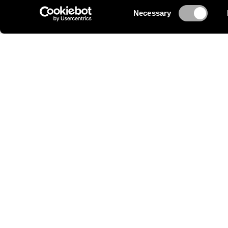
Consent
Necessary
Selection
Håll dig uppdaterad
I Lindahls nyhetsbrev får du ta del av information 
relevanta rättsfall, ny lagstiftning och andra viktiga
juridiska uppdateringar. Du får också inbjudningar t
våra seminarier och evenemang som hålls på våra