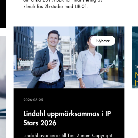
om cirka 231 MSEK för finansiering av
klinisk fas 2b-studie med LIB-01.
Nyheter
2026-06-25
Lindahl uppmärksammas i IP
Stars 2026
Lindahl avancerar till Tier 2 inom Copyright