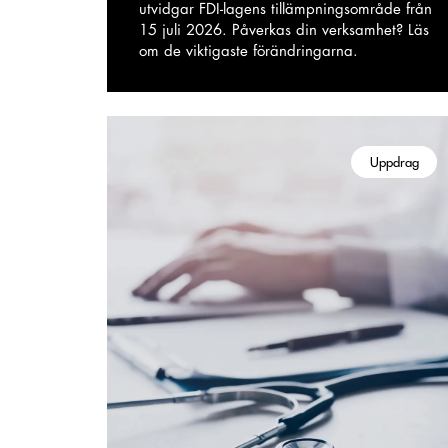
utvidgar FDI-lagens tillämpningsområde från
15 juli 2026. Påverkas din verksamhet? Läs
om de viktigaste förändringarna.
Uppdrag