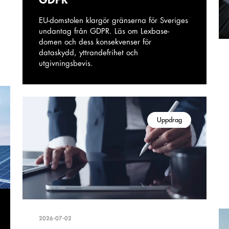
EU-domstolen klargör gränserna för Sveriges
undantag från GDPR. Läs om Lexbase-
domen och dess konsekvenser för
dataskydd, yttrandefrihet och
utgivningsbevis.
Uppdrag
2026-07-02