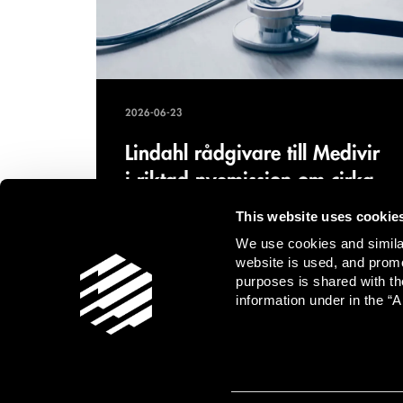
2026-06-23
Lindahl rådgivare till Medivir
i riktad nyemission om cirka
140 MSEK
This website uses cookie
We use cookies and similar
Lindahl agerade legal rådgivare till Medivir
website is used, and promo
vid övertecknad riktad nyemission om 140
purposes is shared with th
MSEK för klinisk utveckling av
information under in the “A
läkemedelskandidaten MIV-711.